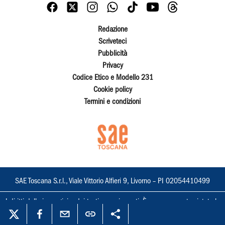
Redazione
Scriveteci
Pubblicità
Privacy
Codice Etico e Modello 231
Cookie policy
Termini e condizioni
SAE Toscana S.r.l., Viale Vittorio Alfieri 9, Livorno – PI 02054410499
I diritti delle immagini e dei testi sono riservati. È espressamente vietata la
loro riproduzione con qualsiasi mezzo e l'adattamento totale o parziale.