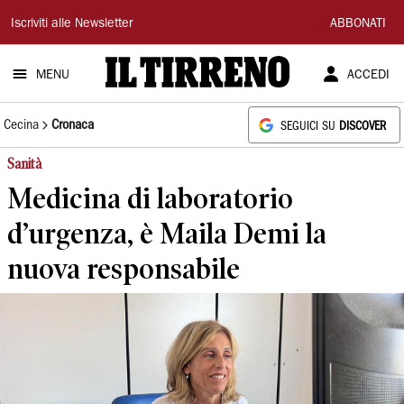
Il
Iscriviti alle Newsletter
ABBONATI
Tirreno
MENU
ACCEDI
Cecina
Cronaca
SEGUICI SU
DISCOVER
Sanità
Medicina di laboratorio
d’urgenza, è Maila Demi la
nuova responsabile