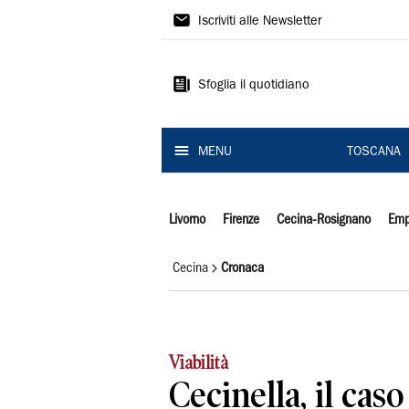
Il
Iscriviti alle Newsletter
Tirreno
Sfoglia il quotidiano
MENU
TOSCANA
Livorno
Firenze
Cecina-Rosignano
Emp
Cecina
Cronaca
Viabilità
Cecinella, il cas