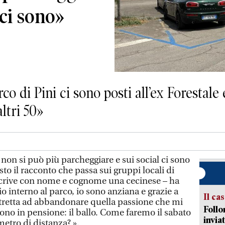
 ci sono»
rco di Pini ci sono posti all’ex Forestale
ltri 50»
 non si può più parcheggiare e sui social ci sono
sto il racconto che passa sui gruppi locali di
scrive con nome e cognome una cecinese – ha
io interno al parco, io sono anziana e grazie a
Il ca
tretta ad abbandonare quella passione che mi
Follo
o in pensione: il ballo. Come faremo il sabato
inviat
etro di distanza? ».