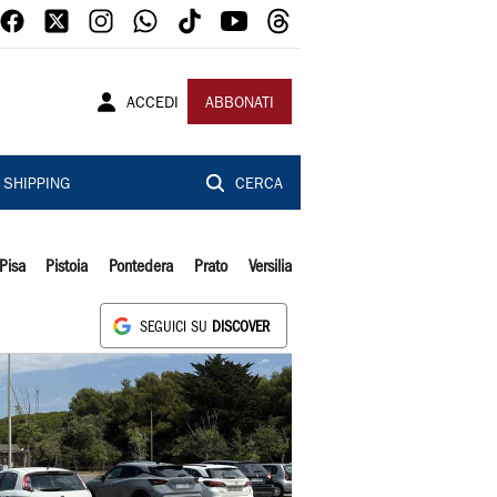
ACCEDI
ABBONATI
SHIPPING
CERCA
Pisa
Pistoia
Pontedera
Prato
Versilia
SEGUICI SU
DISCOVER