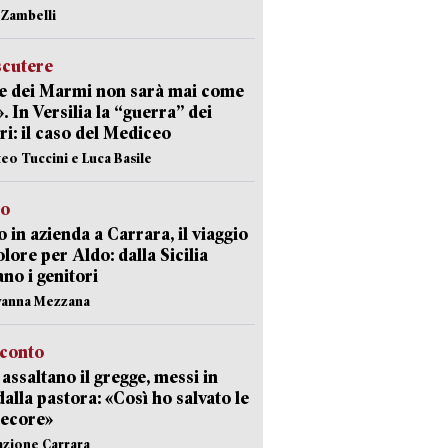
n Zambelli
scutere
e dei Marmi non sarà mai come
». In Versilia la “guerra” dei
i: il caso del Mediceo
teo Tuccini e Luca Basile
to
 in azienda a Carrara, il viaggio
olore per Aldo: dalla Sicilia
ano i genitori
vanna Mezzana
cconto
i assaltano il gregge, messi in
dalla pastora: «Così ho salvato le
pecore»
azione Carrara