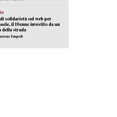
sto
di solidarietà sul web per
ele, il 18enne investito da un
a della strada
azione Empoli