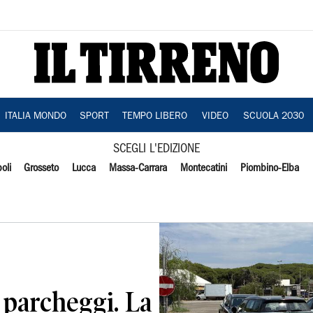
ITALIA MONDO
SPORT
TEMPO LIBERO
VIDEO
SCUOLA 2030
SCEGLI L'EDIZIONE
oli
Grosseto
Lucca
Massa-Carrara
Montecatini
Piombino-Elba
o parcheggi. La