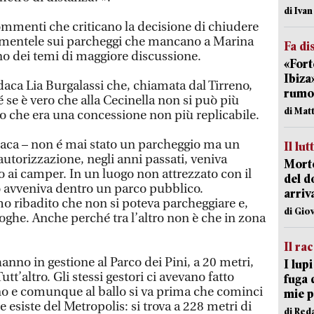
di Iva
 commenti che criticano la decisione di chiudere
 lamentele sui parcheggi che mancano a Marina
Fa di
o dei temi di maggiore discussione.
«Fort
Ibiza
ndaca Lia Burgalassi che, chiamata dal Tirreno,
rumor
é se è vero che alla Cecinella non si può più
di Mat
ro che era una concessione non più replicabile.
ndaca – non é mai stato un parcheggio ma un
Il lut
utorizzazione, negli anni passati, veniva
Morto
no ai camper. In un luogo non attrezzato con il
del d
to avveniva dentro un parco pubblico.
arriv
 ribadito che non si poteva parcheggiare e,
di Gio
oghe. Anche perché tra l’altro non è che in zona
Il ra
hanno in gestione al Parco dei Pini, a 20 metri,
I lup
t’altro. Gli stessi gestori ci avevano fatto
fuga 
ano e comunque al ballo si va prima che cominci
mie 
 esiste del Metropolis: si trova a 228 metri di
di Red