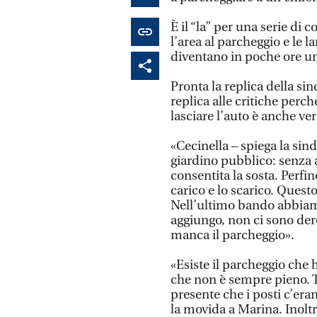
È il “la” per una serie di
l’area al parcheggio e le
diventano in poche ore un
Pronta la replica della si
replica alle critiche perch
lasciare l’auto è anche ve
«Cecinella – spiega la si
giardino pubblico: senza a
consentita la sosta. Perfi
carico e lo scarico. Ques
Nell’ultimo bando abbiamo
aggiungo, non ci sono der
manca il parcheggio».
«Esiste il parcheggio che 
che non è sempre pieno. Tut
presente che i posti c’er
la movida a Marina. Inoltre