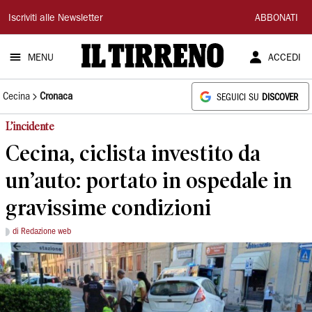
Il
Iscriviti alle Newsletter
ABBONATI
Tirreno
MENU
ACCEDI
Cecina
Cronaca
SEGUICI SU
DISCOVER
L’incidente
Cecina, ciclista investito da
un’auto: portato in ospedale in
gravissime condizioni
di Redazione web