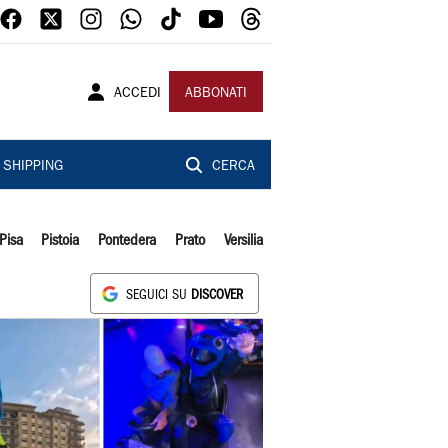
ACCEDI
ABBONATI
SHIPPING
CERCA
Pisa
Pistoia
Pontedera
Prato
Versilia
SEGUICI SU
DISCOVER