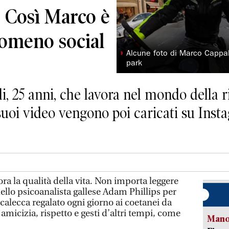
– Così Marco è
nomeno social
◗
Alcune foto di Marco Cappal
park
i, 25 anni, che lavora nel mondo della r
 suoi video vengono poi caricati su Ins
a la qualità della vita. Non importa leggere
dello psicoanalista gallese Adam Phillips per
ccalecca regalato ogni giorno ai coetanei da
micizia, rispetto e gesti d’altri tempi, come
Manov