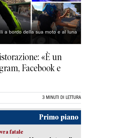
li a bordo della sua moto e al luna
istorazione: «È un
tagram, Facebook e
3 MINUTI DI LETTURA
Primo piano
ra fatale