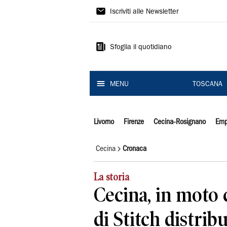
Il
Iscriviti alle Newsletter
Tirreno
Sfoglia il quotidiano
MENU
TOSCANA
Livorno
Firenze
Cecina-Rosignano
Emp
Cecina
Cronaca
La storia
Cecina, in moto 
di Stitch distrib