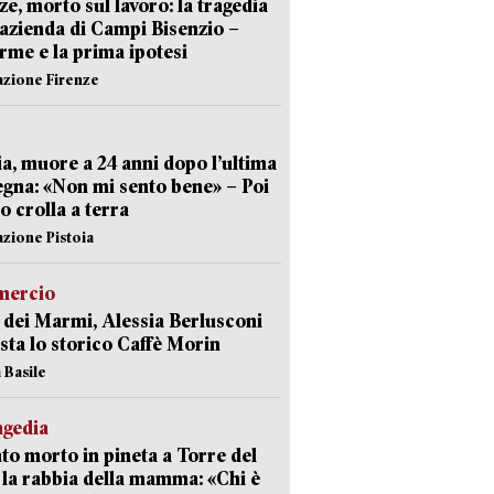
ze, morto sul lavoro: la tragedia
’azienda di Campi Bisenzio –
arme e la prima ipotesi
azione Firenze
ia, muore a 24 anni dopo l’ultima
gna: «Non mi sento bene» – Poi
 crolla a terra
azione Pistoia
ercio
 dei Marmi, Alessia Berlusconi
sta lo storico Caffè Morin
 Basile
agedia
to morto in pineta a Torre del
 la rabbia della mamma: «Chi è