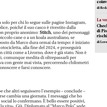
coinv
di Red
La ve
 solo per chi lo segue sulle pagine Instagram,
Check
ice, poiché il suo casco è rivestito dalla
di Pis
on proprio anonimo:
Stitch
, uno dei personaggi
risch
iccolo cane o a un koala australiano, se
di Lor
roposto da Marco dura ormai da tempo: è iniziato
ocicletta, alla fine del 2024, e proseguirà
In città come a Livorno, dove è già stato. Non è
ali, comunque medita di oltrepassarli per
ova con gente mai vista, percorrendo chilometri
 conoscere e farsi conoscere.
e che altri seguissero l’esempio – conclude –
orse cambia una giornata. I messaggi che ho
 social lo confermano. È bello essere positivi,
la vita». Già. Diplomato al “Marco Polo” sede