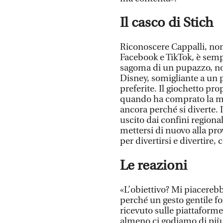
Il casco di Stich
Riconoscere Cappalli, non
Facebook e TikTok, è sempl
sagoma di un pupazzo, n
Disney, somigliante a un p
preferite. Il giochetto p
quando ha comprato la mot
ancora perché si diverte. 
uscito dai confini region
mettersi di nuovo alla pr
per divertirsi e divertire,
Le reazioni
«L’obiettivo? Mi piacerebb
perché un gesto gentile f
ricevuto sulle piattaforme
almeno ci godiamo di più 