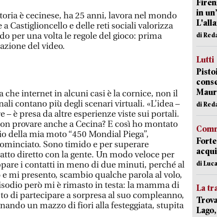
Firen
in un
storia è cecinese, ha 25 anni, lavora nel mondo
L'all
e a Castiglioncello e delle reti sociali valorizza
o per una volta le regole del gioco: prima
di Red
cazione del video.
Lutti
Pisto
conse
Mauro
che internet in alcuni casi è la cornice, non il
ali contano più degli scenari virtuali. «L’idea –
di Red
 – è presa da altre esperienze viste sui portali.
non provare anche a Cecina? E così ho montato
Comm
io della mia moto “450 Mondial Piega”,
Forte
cominciato. Sono timido e per superare
acqui
ntatto diretto con la gente. Un modo veloce per
di Luca
ppare i contatti in meno di due minuti, perché al
e mi presento, scambio qualche parola al volo,
isodio però mi è rimasto in testa: la mamma di
La tr
to di partecipare a sorpresa al suo compleanno,
Trova
ando un mazzo di fiori alla festeggiata, stupita
Lago,