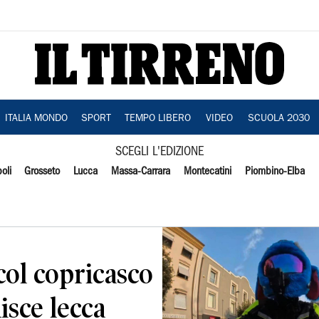
ITALIA MONDO
SPORT
TEMPO LIBERO
VIDEO
SCUOLA 2030
SCEGLI L'EDIZIONE
oli
Grosseto
Lucca
Massa-Carrara
Montecatini
Piombino-Elba
col copricasco
uisce lecca