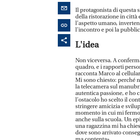
Il protagonista di questa 
della ristorazione in città 
l’aspetto umano, invertend
l’incontro e poi la pubbli
L'idea
Non viceversa. A conferma 
quadro, e i rapporti person
racconta Marco al cellulare
Mi sono chiesto: perché 
la telecamera sul manubr
autentica passione, e ho 
l’ostacolo ho scelto il co
stringere amicizia e svilu
momento in cui mi fermo 
anche sulla scuola. Un ep
una ragazzina mi ha chies
dove sono arrivato consegn
ma contenta».