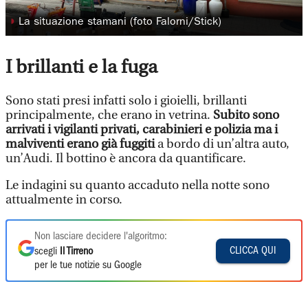
◗
La situazione stamani (foto Falorni/Stick)
I brillanti e la fuga
Sono stati presi infatti solo i gioielli, brillanti
principalmente, che erano in vetrina.
Subito sono
arrivati i vigilanti privati, carabinieri e polizia ma i
malviventi erano già fuggiti
a bordo di un’altra auto,
un’Audi. Il bottino è ancora da quantificare.
Le indagini su quanto accaduto nella notte sono
attualmente in corso.
Non lasciare decidere l'algoritmo:
CLICCA QUI
scegli
Il Tirreno
per le tue notizie su Google