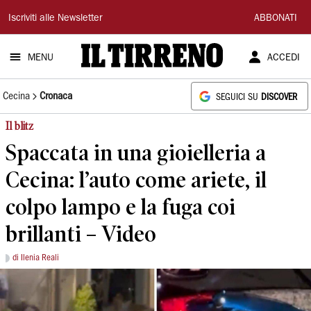
Il
Iscriviti alle Newsletter
ABBONATI
Tirreno
MENU
ACCEDI
Cecina
Cronaca
SEGUICI SU
DISCOVER
Il blitz
Spaccata in una gioielleria a
Cecina: l’auto come ariete, il
colpo lampo e la fuga coi
brillanti – Video
di Ilenia Reali