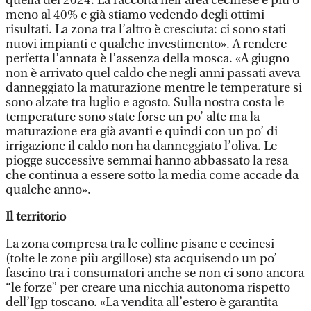
quella del 2024. La raccolta nell’area cecinese è più o
meno al 40% e già stiamo vedendo degli ottimi
risultati. La zona tra l’altro è cresciuta: ci sono stati
nuovi impianti e qualche investimento». A rendere
perfetta l’annata è l’assenza della mosca. «A giugno
non è arrivato quel caldo che negli anni passati aveva
danneggiato la maturazione mentre le temperature si
sono alzate tra luglio e agosto. Sulla nostra costa le
temperature sono state forse un po’ alte ma la
maturazione era già avanti e quindi con un po’ di
irrigazione il caldo non ha danneggiato l’oliva. Le
piogge successive semmai hanno abbassato la resa
che continua a essere sotto la media come accade da
qualche anno».
Il territorio
La zona compresa tra le colline pisane e cecinesi
(tolte le zone più argillose) sta acquisendo un po’
fascino tra i consumatori anche se non ci sono ancora
“le forze” per creare una nicchia autonoma rispetto
dell’Igp toscano. «La vendita all’estero è garantita