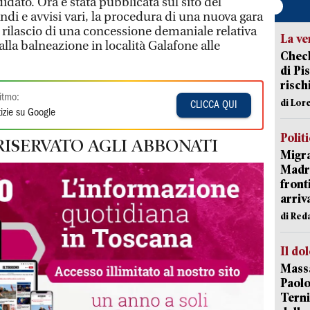
idato. Ora è stata pubblicata sul sito del
di e avvisi vari, la procedura di una nuova gara
 rilascio di una concessione demaniale relativa
La ve
alla balneazione in località Galafone alle
Check
di Pis
risch
itmo:
di Lor
CLICCA QUI
izie su Google
Polit
RISERVATO AGLI ABBONATI
Migra
Madri
front
arriva
di Red
Il do
Massa
Paolo
Terni