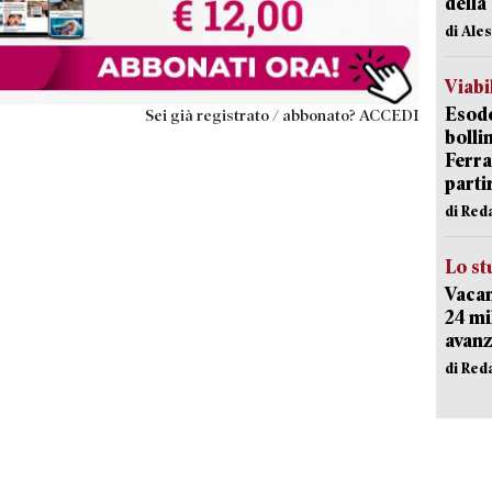
della
di Ale
Viabi
Esodo
Sei già registrato / abbonato? ACCEDI
bolli
Ferr
parti
di Red
Lo st
Vacan
24 mi
avanz
di Red