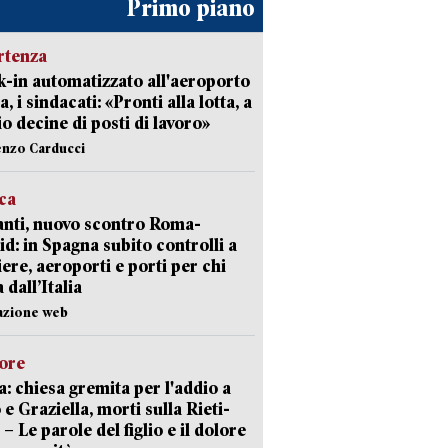
Primo piano
rtenza
-in automatizzato all'aeroporto
a, i sindacati: «Pronti alla lotta, a
io decine di posti di lavoro»
enzo Carducci
ica
nti, nuovo scontro Roma-
d: in Spagna subito controlli a
iere, aeroporti e porti per chi
 dall’Italia
azione web
lore
: chiesa gremita per l'addio a
 e Graziella, morti sulla Rieti-
 – Le parole del figlio e il dolore