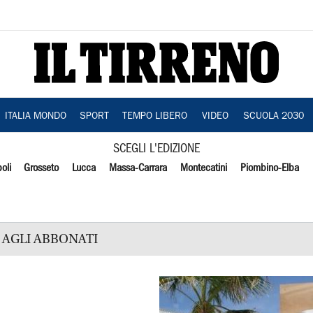
ITALIA MONDO
SPORT
TEMPO LIBERO
VIDEO
SCUOLA 2030
SCEGLI L'EDIZIONE
oli
Grosseto
Lucca
Massa-Carrara
Montecatini
Piombino-Elba
AGLI ABBONATI