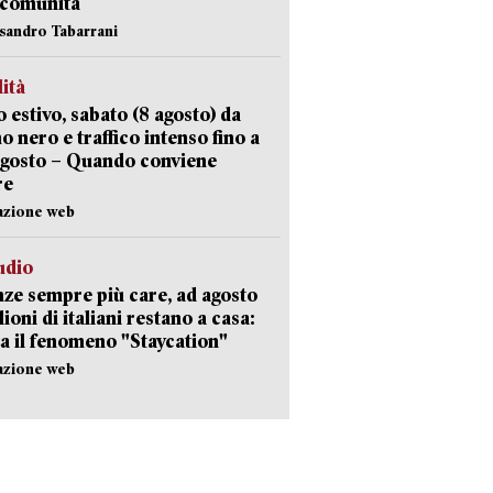
 comunità
ssandro Tabarrani
lità
 estivo, sabato (8 agosto) da
no nero e traffico intenso fino a
agosto – Quando conviene
re
azione web
udio
ze sempre più care, ad agosto
lioni di italiani restano a casa:
a il fenomeno "Staycation"
azione web