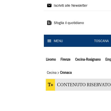
Il
Iscriviti alle Newsletter
Tirreno
Sfoglia il quotidiano
MENU
TOSCANA
Livorno
Firenze
Cecina-Rosignano
Emp
Cecina
Cronaca
T+
CONTENUTO RISERVATO 