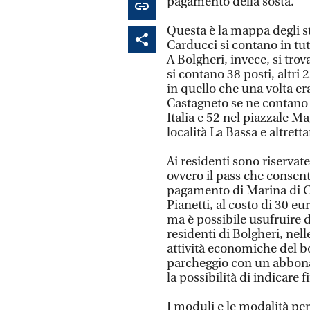
pagamento della sosta.
Questa è la mappa degli st
Carducci si contano in tutt
A Bolgheri, invece, si trova
si contano 38 posti, altri
in quello che una volta er
Castagneto se ne contano 14
Italia e 52 nel piazzale Ma
località La Bassa e altretta
Ai residenti sono riserva
ovvero il pass che consent
pagamento di Marina di Cas
Pianetti, al costo di 30 e
ma è possibile usufruire d
residenti di Bolgheri, nelle
attività economiche del b
parcheggio con un abbonam
la possibilità di indicare 
I moduli e le modalità pe