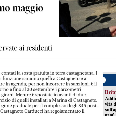
imo maggio
ervate ai residenti
ntati la sosta gratuita in terra castagnetana. I
 in funzione saranno quelli a Castagneto e a
re in agenda, per non incorrere in sanzioni, è il
rno e fino al 30 settembre i parcometri
Il rit
i giorni. Mentre è spostata in avanti di due
Addio
cizio di quelli installati a Marina di Castagneto.
vita 
regime graduale per il complesso degli 845 posti
sull’
 Castagneto Carducci ha regolamentato il
prof,