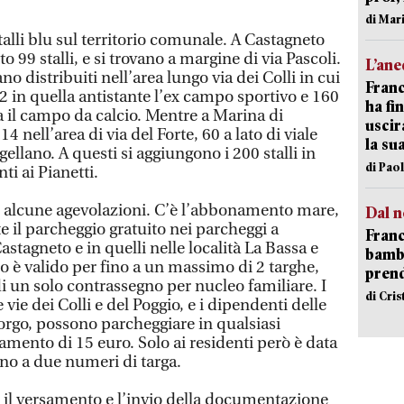
di Mar
alli blu sul territorio comunale. A Castagneto
o 99 stalli, e si trovano a margine di via Pascoli.
L’an
no distribuiti nell’area lungo via dei Colli in cui
Franc
 22 in quella antistante l’ex campo sportivo e 160
ha fin
a il campo da calcio. Mentre a Marina di
uscir
 nell’area di via del Forte, 60 a lato di viale
la su
gellano. A questi si aggiungono i 200 stalli in
di Pao
nti ai Pianetti.
te alcune agevolazioni. C’è l’abbonamento mare,
Dal n
e il parcheggio gratuito nei parcheggi a
Franc
tagneto e in quelli nelle località La Bassa e
bambi
uro è valido per fino a un massimo di 2 targhe,
pren
i un solo contrassegno per nucleo familiare. I
di Cri
 vie dei Colli e del Poggio, e i dipendenti delle
orgo, possono parcheggiare in qualsiasi
ento di 15 euro. Solo ai residenti però è data
fino a due numeri di targa.
r il versamento e l’invio della documentazione