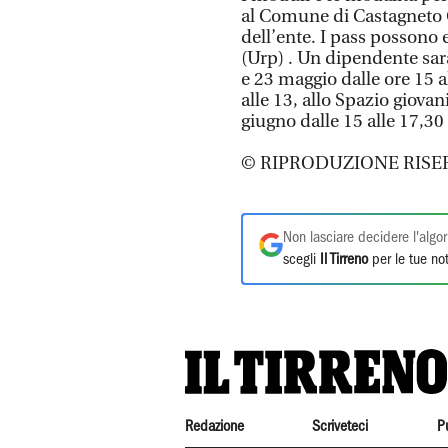
al Comune di Castagneto C
dell’ente. I pass possono e
(Urp) . Un dipendente sarà
e 23 maggio dalle ore 15 al
alle 13, allo Spazio giovan
giugno dalle 15 alle 17,30
© RIPRODUZIONE RISE
Non lasciare decidere l'algor
scegli
Il Tirreno
per le tue not
Redazione
Scriveteci
P