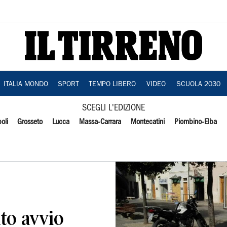
ITALIA MONDO
SPORT
TEMPO LIBERO
VIDEO
SCUOLA 2030
SCEGLI L'EDIZIONE
oli
Grosseto
Lucca
Massa-Carrara
Montecatini
Piombino-Elba
to avvio