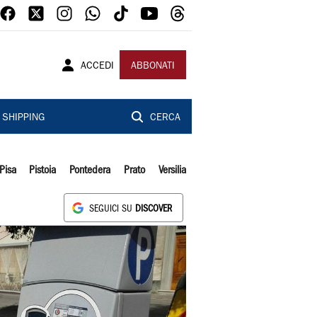
ACCEDI
ABBONATI
SHIPPING
CERCA
Pisa
Pistoia
Pontedera
Prato
Versilia
SEGUICI SU
DISCOVER