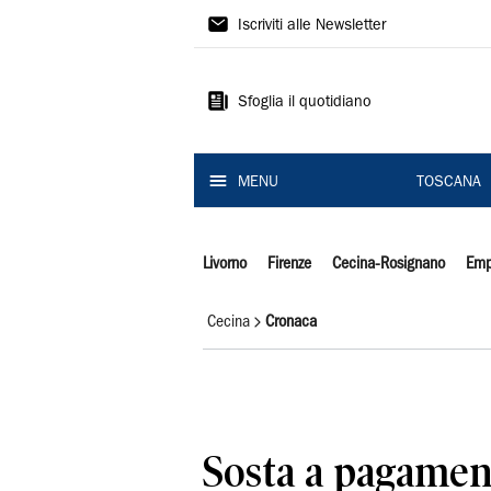
Il
Iscriviti alle Newsletter
Tirreno
Sfoglia il quotidiano
MENU
TOSCANA
Livorno
Firenze
Cecina-Rosignano
Emp
Cecina
Cronaca
Sosta a pagamen