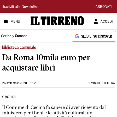
Il
Iscriviti alle Newsletter
ABBONATI
Tirreno
MENU
ACCEDI
Cecina
Cronaca
SEGUICI SU
DISCOVER
biblioteca comunale
Da Roma 10mila euro per
acquistare libri
26 settembre 2020 03:12
1 MINUTI DI LETTURA
cecina
Il Comune di Cecina fa sapere di aver ricevuto dal
ministero per i beni e le attività culturali un