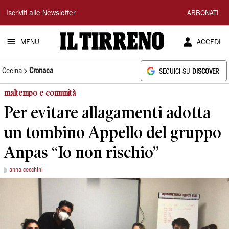
Il
Iscriviti alle Newsletter
ABBONATI
Tirreno
MENU
ACCEDI
Cecina
Cronaca
SEGUICI SU
DISCOVER
maltempo e comunità
Per evitare allagamenti adotta
un tombino Appello del gruppo
Anpas “Io non rischio”
anna cecchini