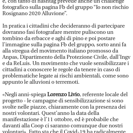
e, con tanto di hashtag prevede anche un challenge
fotografico sulla pagina Fb del gruppo “Io non rischio
Rosignano 2020 Alluvione”.
In pratica i cittadini che decideranno di partecipare
dovranno fasi fotografare mentre puliscono un
tombino da erbacce e aghi di pino e poi postare
l’immagine sulla pagina Fb del gruppo, sorto anni fa
alla stregua del movimento italiano promosso da
Anpas, Dipartimento della Protezione Civile, dall’Ingv
e da ReLuis. Un movimento che vuole sensibilizzare i
cittadini a conoscere le regole da tenere in caso di
problematiche legate ai rischi ambientali, come sono
appunto le alluvioni o terremoti.
«Negli anni-spiega
Lorenzo Livio
, referente locale del
progetto - le campagne di sensibilizzazione si sono
svolte nelle piazze, chiaramente con la presenza dei
nostri volontari. Quest’anno la data della
manifestazione è l’11 ottobre, ed è probabile che
davanti alla Coop ci saranno comunque due nostri
volontari». Fatto sta che il Covid-19 ha radicalmente