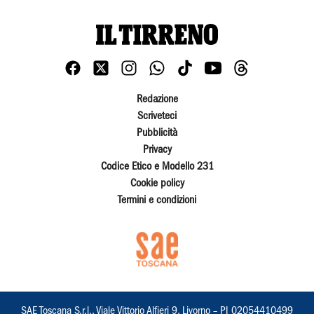
Redazione
Scriveteci
Pubblicità
Privacy
Codice Etico e Modello 231
Cookie policy
Termini e condizioni
SAE Toscana S.r.l., Viale Vittorio Alfieri 9, Livorno – PI 02054410499