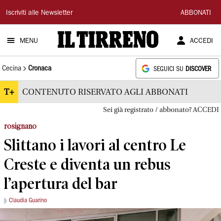
Il
Iscriviti alle Newsletter
ABBONATI
Tirreno
MENU
ACCEDI
Cecina
Cronaca
SEGUICI SU
DISCOVER
T+
CONTENUTO RISERVATO AGLI ABBONATI
Sei già registrato / abbonato? ACCEDI
rosignano
Slittano i lavori al centro Le
Creste e diventa un rebus
l’apertura del bar
Claudia Guarino