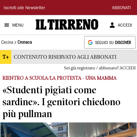
Il
Iscriviti alle Newsletter
ABBONATI
Tirreno
MENU
ACCEDI
Cecina
Cronaca
SEGUICI SU
DISCOVER
T+
CONTENUTO RISERVATO AGLI ABBONATI
Sei già registrato / abbonato? ACCEDI
RIENTRO A SCUOLA/LA PROTESTA - UNA MAMMA
«Studenti pigiati come
sardine». I genitori chiedono
più pullman