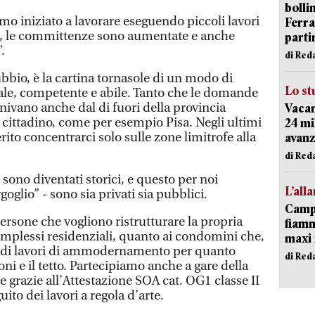
bolli
amo iniziato a lavorare eseguendo piccoli lavori
Ferr
o, le committenze sono aumentate e anche
parti
”.
di Red
bbio, è la cartina tornasole di un modo di
Lo st
uale, competente e abile. Tanto che le domande
enivano anche dal di fuori della provincia
Vacan
 cittadino, come per esempio Pisa. Negli ultimi
24 mi
ito concentrarci solo sulle zone limitrofe alla
avanz
di Red
i sono diventati storici, e questo per noi
L’all
oglio” - sono sia privati sia pubblici.
Campi
persone che vogliono ristrutturare la propria
fiamm
complessi residenziali, quanto ai condomini che,
maxi 
 di lavori di ammodernamento per quanto
di Red
coni e il tetto. Partecipiamo anche a gare della
grazie all’Attestazione SOA cat. OG1 classe II
to dei lavori a regola d’arte.