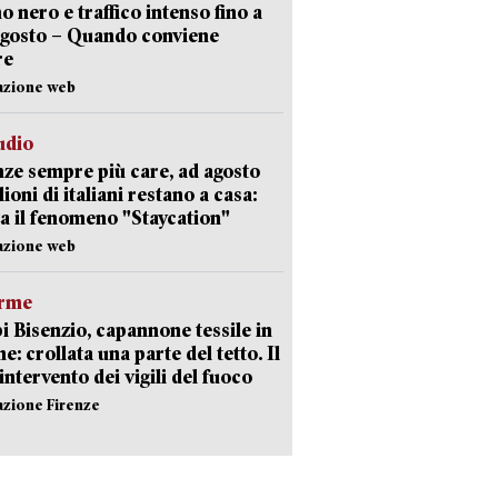
no nero e traffico intenso fino a
agosto – Quando conviene
re
azione web
udio
ze sempre più care, ad agosto
lioni di italiani restano a casa:
a il fenomeno "Staycation"
azione web
arme
 Bisenzio, capannone tessile in
e: crollata una parte del tetto. Il
intervento dei vigili del fuoco
azione Firenze