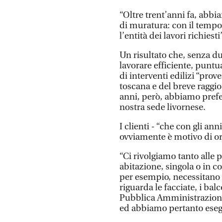
“Oltre trent’anni fa, abbi
di muratura: con il temp
l’entità dei lavori richiesti
Un risultato che, senza du
lavorare efficiente, punt
di interventi edilizi “prov
toscana e del breve raggio
anni, però, abbiamo prefer
nostra sede livornese.
I clienti - “che con gli ann
ovviamente è motivo di org
“Ci rivolgiamo tanto alle 
abitazione, singola o in 
per esempio, necessitano
riguarda le facciate, i bal
Pubblica Amministrazione 
ed abbiamo pertanto esegui