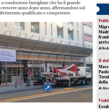
 a conduzione famigliare che ha il grande
 a crescere anno dopo anno, affermandosi sul
iferimento qualificato e competente.
Polit
Migra
Madri
front
arriva
di Red
Il do
Massa
Paolo
Terni
della
di Ale
Viabi
Esodo