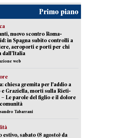
Primo piano
ica
nti, nuovo scontro Roma-
d: in Spagna subito controlli a
iere, aeroporti e porti per chi
 dall’Italia
azione web
lore
: chiesa gremita per l'addio a
 e Graziella, morti sulla Rieti-
 – Le parole del figlio e il dolore
 comunità
ssandro Tabarrani
lità
 estivo, sabato (8 agosto) da