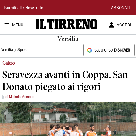
Il
Iscriviti alle Newsletter
ABBONATI
Tirreno
MENU
ACCEDI
Versilia
Versilia
Sport
SEGUICI SU
DISCOVER
Calcio
Seravezza avanti in Coppa. San
Donato piegato ai rigori
di Michele Morabito