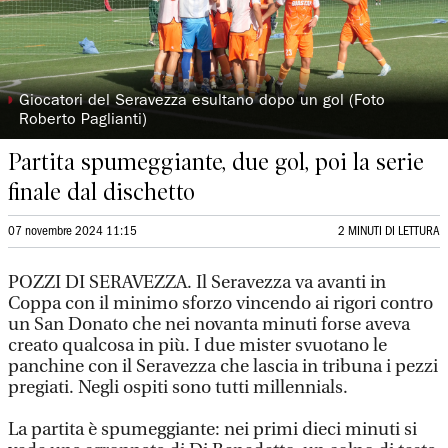
◗
Giocatori del Seravezza esultano dopo un gol (Foto
Roberto Paglianti)
Partita spumeggiante, due gol, poi la serie
finale dal dischetto
07 novembre 2024 11:15
2 MINUTI DI LETTURA
POZZI DI SERAVEZZA. Il Seravezza va avanti in
Coppa con il minimo sforzo vincendo ai rigori contro
un San Donato che nei novanta minuti forse aveva
creato qualcosa in più. I due mister svuotano le
panchine con il Seravezza che lascia in tribuna i pezzi
pregiati. Negli ospiti sono tutti millennials.
La partita è spumeggiante: nei primi dieci minuti si