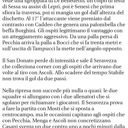
vede una sgroppata di Di Benedetto, un colpo di testa
di Sessa su assist di Lepri, poi è Senesi che prima
sfiora la traversa, poi si mangia un gol dall’altezza del
dischetto. Al 17’ l’attaccante viene premiato dal
contrasto con Caddeo che genera una palombella che
beffa Borghini. Gli ospiti legittimano il vantaggio con
un atteggiamento aggressivo. Da una palla persa di
Pecchia arriva la palla a Bocci che si fa trenta metri e
sull’uscita di Tampucci la mette nell’angolo opposto.
Il San Donato perde di intensità e sale il Seravezza
che colleziona corner con gli ospiti che arrivano due
volte al tiro con Ascoli. Allo scadere del tempo Stabile
non trova il gol da due passi.
Nella ripresa non succede più nulla o quasi: le due
squadre si allungano con i due allenatori che si
sgolano per richiamare i giocatori. Il Seravezza prova
a fare la partita con Mosti che si sposta a
centrocampo, ma le occasioni capitano agli ospiti che
con Pecchia, Menga e Ascoli non concretizzano.
Casani sventa un due contro uno a pochi minuti dalla