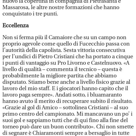
nuovo la copertina in compagnia di Pietrasanta e
Massarosa, le altre nostre formazioni che hanno
conquistato i tre punti.
Eccellenza
Non si ferma più il Camaiore che su un campo non
proprio agevole come quello di Fucecchio passa con
l’autorità della capolista. Sesta vittoria consecutiva
per l’undici di Pietro Cristiani che ha portato a cinque
i punti di vantaggio su Pro Livorno e Castelnuovo. «A
livello di qualità – commenta il tecnico – questa è
probabilmente la migliore partita che abbiamo
disputato. Stiamo bene anche a livello fisico grazie al
lavoro del mio staff. E i giocatori hanno capito che il
lavoro paga sempre». Andati sotto, i bluamaranto
hanno avuto il merito di recuperare subito il risultato.
«Grazie al gol di Amico – sottolinea Cristiani – al suo
primo centro del campionato. Mi mancavano un po’ i
suoi gol e sappiamo tutti che di qui fino alla fine del
torneo può dare un buon contributo». Chi non smette
di segnare è Chiaramonti sempre a bersaglio in tutte