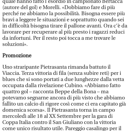
quale hanno fatto l’esordio in campionato Bertacca
(autore del gol) e Morelli. «Dobbiamo fare di più
perché ne abbiamo la possibilità. Bisogna essere più
bravi a leggere le situazioni e soprattutto quando sei
in difficoltà bisogna tirare il pallone avanti. Ora c‘è da
lavorare per recuperare al più presto i ragazzi reduci
da infortuni. Per il resto poi tocca a me trovare le
soluzioni».
Promozione
Uno straripante Pietrasanta rimanda battuto il
Viaccia. Terza vittoria di fila (senza subire reti) per i
blues che si sono portati a due lunghezze dalla vetta
occupata dalla rivelazione Cubino. «Abbiamo fatto
quattro gol – racconta Beppe della Bona – ma
potevamo segnarne ancora di più visto che abbiamo
fallito un calcio di rigore così come ci era capitato già
domenica scorsa». Il Pietrasanta torna in campo
mercoledì alle 18 al XX Settembre per la gara di
Coppa Italia contro il San Giuliano con la vittoria
come unico risultato utile. Pareggio casalingo per il