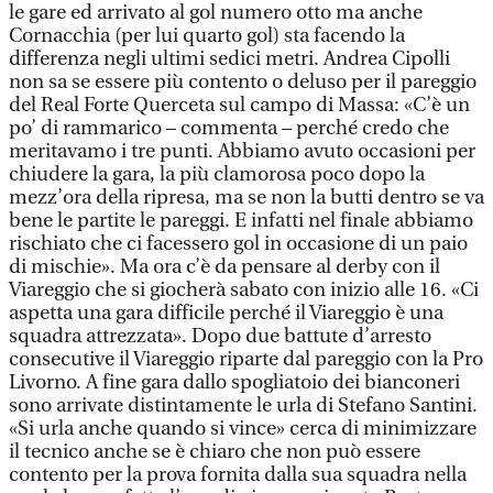
le gare ed arrivato al gol numero otto ma anche
Cornacchia (per lui quarto gol) sta facendo la
differenza negli ultimi sedici metri. Andrea Cipolli
non sa se essere più contento o deluso per il pareggio
del Real Forte Querceta sul campo di Massa: «C’è un
po’ di rammarico – commenta – perché credo che
meritavamo i tre punti. Abbiamo avuto occasioni per
chiudere la gara, la più clamorosa poco dopo la
mezz’ora della ripresa, ma se non la butti dentro se va
bene le partite le pareggi. E infatti nel finale abbiamo
rischiato che ci facessero gol in occasione di un paio
di mischie». Ma ora c’è da pensare al derby con il
Viareggio che si giocherà sabato con inizio alle 16. «Ci
aspetta una gara difficile perché il Viareggio è una
squadra attrezzata». Dopo due battute d’arresto
consecutive il Viareggio riparte dal pareggio con la Pro
Livorno. A fine gara dallo spogliatoio dei bianconeri
sono arrivate distintamente le urla di Stefano Santini.
«Si urla anche quando si vince» cerca di minimizzare
il tecnico anche se è chiaro che non può essere
contento per la prova fornita dalla sua squadra nella