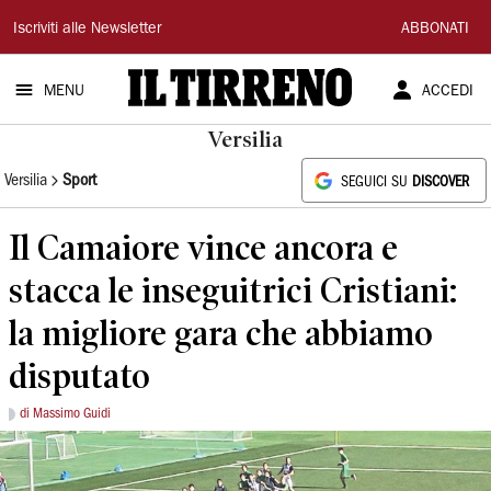
Il
Iscriviti alle Newsletter
ABBONATI
Tirreno
MENU
ACCEDI
Versilia
Versilia
Sport
SEGUICI SU
DISCOVER
Il Camaiore vince ancora e
stacca le inseguitrici Cristiani:
la migliore gara che abbiamo
disputato
di Massimo Guidi