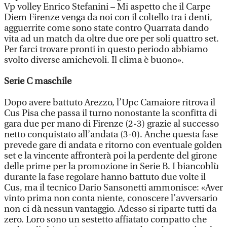
Vp volley Enrico Stefanini – Mi aspetto che il Carpe
Diem Firenze venga da noi con il coltello tra i denti,
agguerrite come sono state contro Quarrata dando
vita ad un match da oltre due ore per soli quattro set.
Per farci trovare pronti in questo periodo abbiamo
svolto diverse amichevoli. Il clima è buono».
Serie C maschile
Dopo avere battuto Arezzo, l’Upc Camaiore ritrova il
Cus Pisa che passa il turno nonostante la sconfitta di
gara due per mano di Firenze (2-3) grazie al successo
netto conquistato all’andata (3-0). Anche questa fase
prevede gare di andata e ritorno con eventuale golden
set e la vincente affronterà poi la perdente del girone
delle prime per la promozione in Serie B. I biancoblù
durante la fase regolare hanno battuto due volte il
Cus, ma il tecnico Dario Sansonetti ammonisce: «Aver
vinto prima non conta niente, conoscere l’avversario
non ci dà nessun vantaggio. Adesso si riparte tutti da
zero. Loro sono un sestetto affiatato compatto che