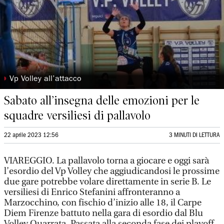
◗
Vp Volley all’attacco
Sabato all’insegna delle emozioni per le
squadre versiliesi di pallavolo
22 aprile 2023 12:56
3 MINUTI DI LETTURA
VIAREGGIO. La pallavolo torna a giocare e oggi sarà
l’esordio del Vp Volley che aggiudicandosi le prossime
due gare potrebbe volare direttamente in serie B. Le
versiliesi di Enrico Stefanini affronteranno a
Marzocchino, con fischio d’inizio alle 18, il Carpe
Diem Firenze battuto nella gara di esordio dal Blu
Volley Quarrata. Passata alla seconda fase dei playoff