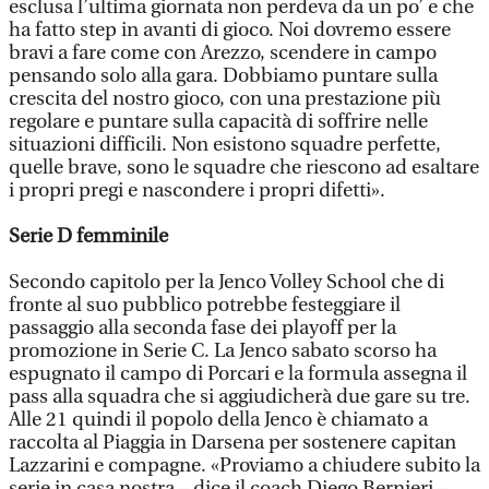
esclusa l’ultima giornata non perdeva da un po’ e che
ha fatto step in avanti di gioco. Noi dovremo essere
bravi a fare come con Arezzo, scendere in campo
pensando solo alla gara. Dobbiamo puntare sulla
crescita del nostro gioco, con una prestazione più
regolare e puntare sulla capacità di soffrire nelle
situazioni difficili. Non esistono squadre perfette,
quelle brave, sono le squadre che riescono ad esaltare
i propri pregi e nascondere i propri difetti».
Serie D femminile
Secondo capitolo per la Jenco Volley School che di
fronte al suo pubblico potrebbe festeggiare il
passaggio alla seconda fase dei playoff per la
promozione in Serie C. La Jenco sabato scorso ha
espugnato il campo di Porcari e la formula assegna il
pass alla squadra che si aggiudicherà due gare su tre.
Alle 21 quindi il popolo della Jenco è chiamato a
raccolta al Piaggia in Darsena per sostenere capitan
Lazzarini e compagne. «Proviamo a chiudere subito la
serie in casa nostra – dice il coach Diego Bernieri –