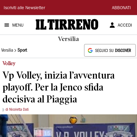
Il
Iscriviti alle Newsletter
ABBONATI
Tirreno
MENU
ACCEDI
Versilia
Versilia
Sport
SEGUICI SU
DISCOVER
Volley
Vp Volley, inizia l’avventura
playoff. Per la Jenco sfida
decisiva al Piaggia
di Nicoletta Dati