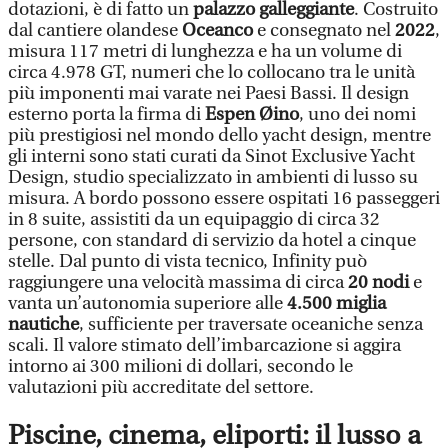
dotazioni, è di fatto un
palazzo galleggiante
. Costruito
dal cantiere olandese
Oceanco
e consegnato nel
2022
,
misura 117 metri di lunghezza e ha un volume di
circa 4.978 GT, numeri che lo collocano tra le unità
più imponenti mai varate nei Paesi Bassi. Il design
esterno porta la firma di
Espen Øino
, uno dei nomi
più prestigiosi nel mondo dello yacht design, mentre
gli interni sono stati curati da Sinot Exclusive Yacht
Design, studio specializzato in ambienti di lusso su
misura. A bordo possono essere ospitati 16 passeggeri
in 8 suite, assistiti da un equipaggio di circa 32
persone, con standard di servizio da hotel a cinque
stelle. Dal punto di vista tecnico, Infinity può
raggiungere una velocità massima di circa
20 nodi
e
vanta un’autonomia superiore alle
4.500 miglia
nautiche
, sufficiente per traversate oceaniche senza
scali. Il valore stimato dell’imbarcazione si aggira
intorno ai 300 milioni di dollari, secondo le
valutazioni più accreditate del settore.
Piscine, cinema, eliporti: il lusso a