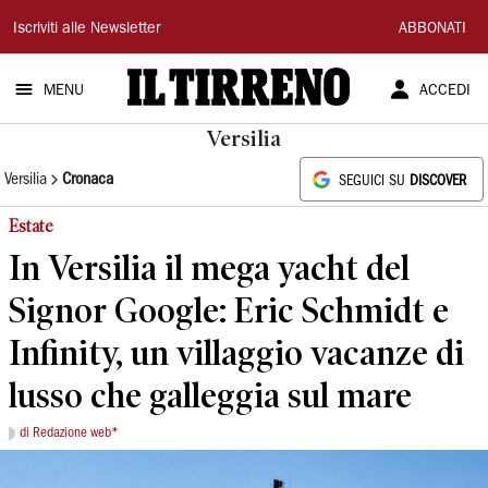
Il
Iscriviti alle Newsletter
ABBONATI
Tirreno
MENU
ACCEDI
Versilia
Versilia
Cronaca
SEGUICI SU
DISCOVER
Estate
In Versilia il mega yacht del
Signor Google: Eric Schmidt e
Infinity, un villaggio vacanze di
lusso che galleggia sul mare
di Redazione web*