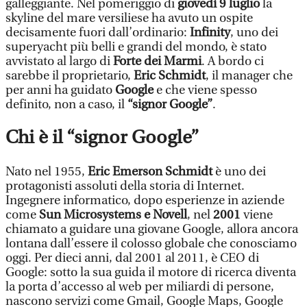
galleggiante. Nel pomeriggio di
giovedì 9 luglio
la
skyline del mare versiliese ha avuto un ospite
decisamente fuori dall’ordinario:
Infinity
, uno dei
superyacht più belli e grandi del mondo, è stato
avvistato al largo di
Forte dei Marmi
. A bordo ci
sarebbe il proprietario,
Eric Schmidt
, il manager che
per anni ha guidato
Google
e che viene spesso
definito, non a caso, il
“signor Google”
.
Chi è il “signor Google”
Nato nel 1955,
Eric Emerson Schmidt
è uno dei
protagonisti assoluti della storia di Internet.
Ingegnere informatico, dopo esperienze in aziende
come
Sun Microsystems e Novell
, nel
2001
viene
chiamato a guidare una giovane Google, allora ancora
lontana dall’essere il colosso globale che conosciamo
oggi. Per dieci anni, dal 2001 al 2011, è CEO di
Google: sotto la sua guida il motore di ricerca diventa
la porta d’accesso al web per miliardi di persone,
nascono servizi come Gmail, Google Maps, Google