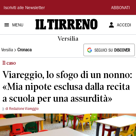
Il
Iscriviti alle Newsletter
ABBONATI
Tirreno
MENU
ACCEDI
Versilia
Versilia
Cronaca
SEGUICI SU
DISCOVER
Il caso
Viareggio, lo sfogo di un nonno:
«Mia nipote esclusa dalla recita
a scuola per una assurdità»
di Redazione Viareggio