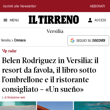
Il
Iscriviti alle Newsletter
ABBONATI
Tirreno
MENU
ACCEDI
Versilia
Versilia
Cronaca
SEGUICI SU
DISCOVER
Vip radar
Belen Rodriguez in Versilia: il
resort da favola, il libro sotto
l’ombrellone e il ristorante
consigliato – «Un sueño»
di Redazione web