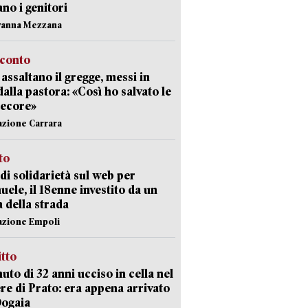
ano i genitori
vanna Mezzana
cconto
i assaltano il gregge, messi in
dalla pastora: «Così ho salvato le
pecore»
azione Carrara
sto
di solidarietà sul web per
ele, il 18enne investito da un
a della strada
azione Empoli
itto
uto di 32 anni ucciso in cella nel
re di Prato: era appena arrivato
Dogaia