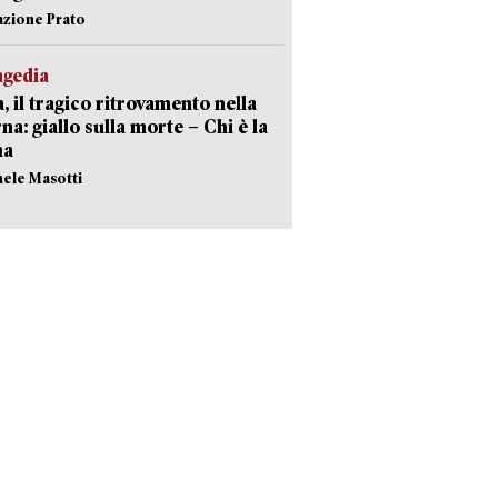
azione Prato
agedia
, il tragico ritrovamento nella
rna: giallo sulla morte – Chi è la
ma
hele Masotti