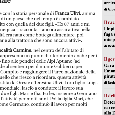
iale
arriv
di Gio
 con la storia personale di
Franca Ulivi
, anima
ne di un paese che nel tempo è cambiato
Il ra
o con quella dei due figli. «Ho 87 anni e mi
I lup
ergica – racconta – ancora assai attiva nella
fuga 
vità era nata come bottega alimentare, poi
mie 
ar e alla trattoria che sono ancora attivi».
di Red
 località Carmine
, nel centro dell’abitato di
appresenta un punto di riferimento anche per i
Il ge
o fino alle pendici delle Alpi Apuane (ad
Gara 
de al sentiero per il monte Gabberi o per
Emanu
di Compito e raggiungere il Parco nazionale della
pirat
ello che riesco a ricordare, questa attività
ita da Oreste e Teresina Ulivi. Loro figlio Luigi,
di Red
mondiale, lasciò a condurre il lavoro sua
ue figli, Mari e Ilia. Fu lei, insieme a Germano
Il del
'attività per molti anni. Poi la figlia Mari, che
Deten
ome Germano, continuò il lavoro per molti
carce
alla 