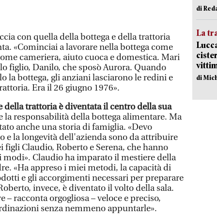
di Red
La tr
eccia con quella della bottega e della trattoria
Lucca
anta. «Cominciai a lavorare nella bottega come
ciste
e come cameriera, aiuto cuoca e domestica. Mari
vitti
o figlio, Danilo, che sposò Aurora. Quando
o la bottega, gli anziani lasciarono le redini e
di Mic
trattoria. Era il 26 giugno 1976».
 della trattoria è diventata il centro della sua
e la responsabilità della bottega alimentare. Ma
 stato anche una storia di famiglia. «Devo
o e la longevità dell'azienda sono da attribuire
i figli Claudio, Roberto e Serena, che hanno
i modi». Claudio ha imparato il mestiere della
re. «Ha appreso i miei metodi, la capacità di
rodotti e gli accorgimenti necessari per preparare
Roberto, invece, è diventato il volto della sala.
 – racconta orgogliosa – veloce e preciso,
ordinazioni senza nemmeno appuntarle».