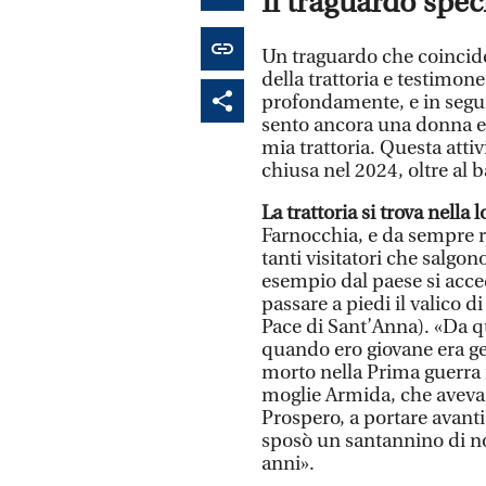
Il traguardo spec
Un traguardo che coincide
della trattoria e testimo
profondamente, e in seguit
sento ancora una donna en
mia trattoria. Questa atti
chiusa nel 2024, oltre al b
La trattoria si trova nella
Farnocchia, e da sempre r
tanti visitatori che salgon
esempio dal paese si acce
passare a piedi il valico 
Pace di Sant’Anna). «Da qu
quando ero giovane era gest
morto nella Prima guerra 
moglie Armida, che aveva d
Prospero, a portare avanti l
sposò un santannino di n
anni».