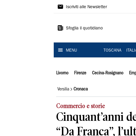
Il
Iscriviti alle Newsletter
Tirreno
Sfoglia il quotidiano
MENU
TOSCANA
ITAL
Livorno
Firenze
Cecina-Rosignano
Emp
Versilia
Cronaca
Commercio e storie
Cinquant’anni del
“Da Franca”, l’ul