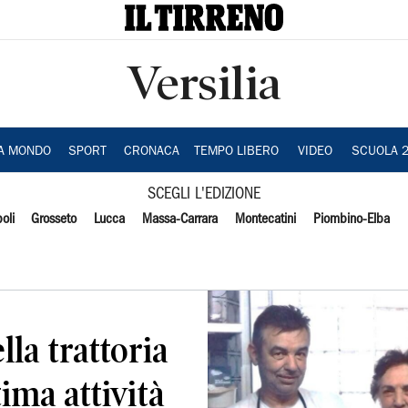
Versilia
IA MONDO
SPORT
CRONACA
TEMPO LIBERO
VIDEO
SCUOLA 
SCEGLI L'EDIZIONE
oli
Grosseto
Lucca
Massa-Carrara
Montecatini
Piombino-Elba
la trattoria
tima attività