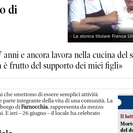
o di
◗
La storica titolare Franca Ul
7 anni e ancora lavora nella cucina del s
 è frutto del supporto dei miei figli»
che smettono di essere semplici attività
 parte integrante della vita di una comunità. La
l borgo di
Farnocchia
, rappresenta da mezzo
. E ieri – 26 giugno – il locale ha celebrato
Il lut
Morto
del d