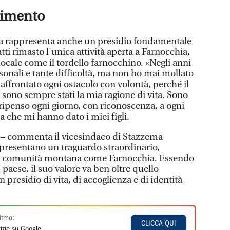
rimento
nca rappresenta anche un presidio fondamentale
fatti rimasto l'unica attività aperta a Farnocchia,
 locale come il tordello farnocchino. «Negli anni
rsonali e tante difficoltà, ma non ho mai mollato
 affrontato ogni ostacolo con volontà, perché il
sono sempre stati la mia ragione di vita. Sono
 ripenso ogni giorno, con riconoscenza, a ogni
za che mi hanno dato i miei figli.
à – commenta il vicesindaco di Stazzema
presentano un traguardo straordinario,
la comunità montana come Farnocchia. Essendo
l paese, il suo valore va ben oltre quello
residio di vita, di accoglienza e di identità
itmo:
CLICCA QUI
izie su Google