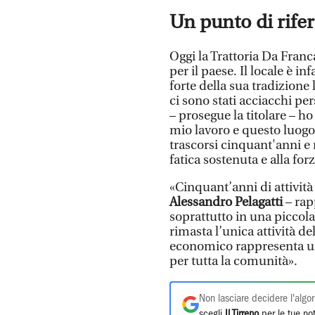
Un punto di rife
Oggi la Trattoria Da Fra
per il paese. Il locale è in
forte della sua tradizione
ci sono stati acciacchi pe
– prosegue la titolare – ho
mio lavoro e questo luogo 
trascorsi cinquant'anni e
fatica sostenuta e alla for
«Cinquant’anni di attivit
Alessandro Pelagatti
– rap
soprattutto in una picco
rimasta l’unica attività de
economico rappresenta un p
per tutta la comunità».
Non lasciare decidere l'algor
scegli
Il Tirreno
per le tue not