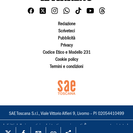
Redazione
Scriveteci
Pubblicità
Privacy
Codice Etico e Modello 231
Cookie policy
Termini e condizioni
SAE Toscana S.r.l., Viale Vittorio Alfieri 9, Livorno – PI 02054410499
I diritti delle immagini e dei testi sono riservati. È espressamente vietata la
loro riproduzione con qualsiasi mezzo e l'adattamento totale o parziale.