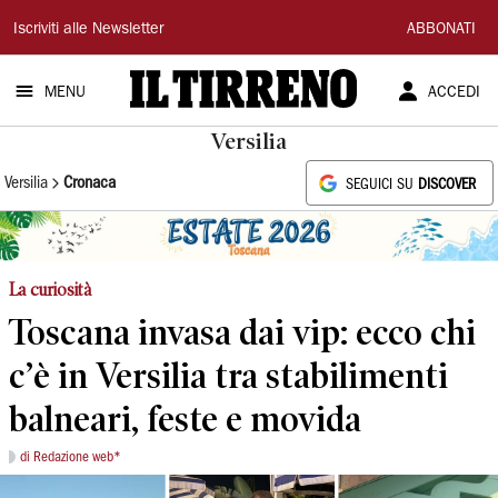
Il
Iscriviti alle Newsletter
ABBONATI
Tirreno
MENU
ACCEDI
Versilia
Versilia
Cronaca
SEGUICI SU
DISCOVER
La curiosità
Toscana invasa dai vip: ecco chi
c’è in Versilia tra stabilimenti
balneari, feste e movida
di Redazione web*