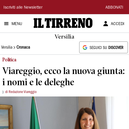
Il
Iscriviti alle Newsletter
ABBONATI
Tirreno
MENU
ACCEDI
Versilia
Versilia
Cronaca
SEGUICI SU
DISCOVER
Politica
Viareggio, ecco la nuova giunta:
i nomi e le deleghe
di Redazione Viareggio