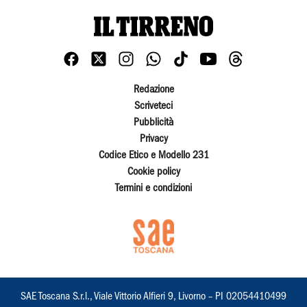
Redazione
Scriveteci
Pubblicità
Privacy
Codice Etico e Modello 231
Cookie policy
Termini e condizioni
SAE Toscana S.r.l., Viale Vittorio Alfieri 9, Livorno – PI 02054410499