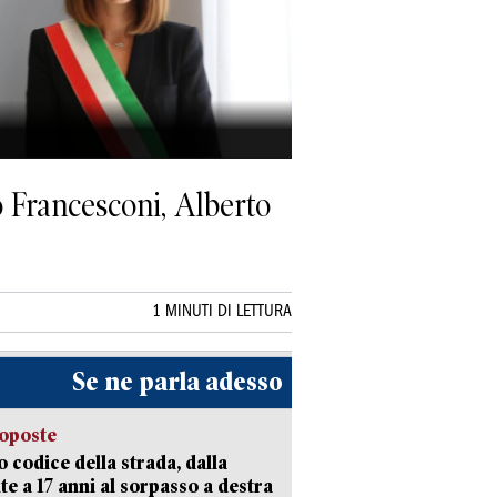
o Francesconi, Alberto
1 MINUTI DI LETTURA
Se ne parla adesso
oposte
 codice della strada, dalla
te a 17 anni al sorpasso a destra