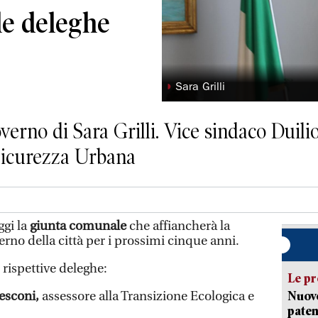
 le deleghe
◗
Sara Grilli
verno di Sara Grilli. Vice sindaco Duili
 Sicurezza Urbana
gi la
giunta comunale
che affiancherà la
erno della città per i prossimi cinque anni.
 rispettive deleghe:
Le pr
esconi,
assessore alla Transizione Ecologica e
Nuovo
paten