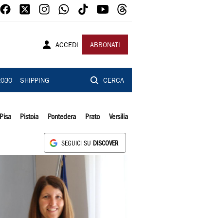
ACCEDI
ABBONATI
2030
SHIPPING
CERCA
Pisa
Pistoia
Pontedera
Prato
Versilia
SEGUICI SU
DISCOVER