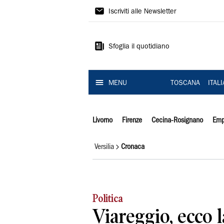
Il
Iscriviti alle Newsletter
Tirreno
Sfoglia il quotidiano
MENU
TOSCANA
ITAL
Livorno
Firenze
Cecina-Rosignano
Emp
Versilia
Cronaca
Politica
Viareggio, ecco 