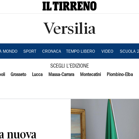
Versilia
IA MONDO
SPORT
CRONACA
TEMPO LIBERO
VIDEO
SCUOLA 
SCEGLI L'EDIZIONE
oli
Grosseto
Lucca
Massa-Carrara
Montecatini
Piombino-Elba
la nuova