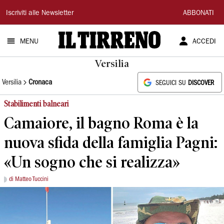
Il
Iscriviti alle Newsletter
ABBONATI
Tirreno
MENU
ACCEDI
Versilia
Versilia
Cronaca
SEGUICI SU
DISCOVER
Stabilimenti balneari
Camaiore, il bagno Roma è la
nuova sfida della famiglia Pagni:
«Un sogno che si realizza»
di Matteo Tuccini