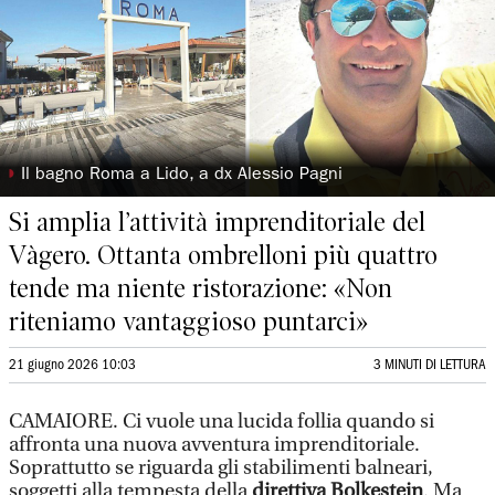
◗
Il bagno Roma a Lido, a dx Alessio Pagni
Si amplia l’attività imprenditoriale del
Vàgero. Ottanta ombrelloni più quattro
tende ma niente ristorazione: «Non
riteniamo vantaggioso puntarci»
21 giugno 2026 10:03
3 MINUTI DI LETTURA
CAMAIORE. Ci vuole una lucida follia quando si
affronta una nuova avventura imprenditoriale.
Soprattutto se riguarda gli stabilimenti balneari,
soggetti alla tempesta della
direttiva Bolkestein
. Ma