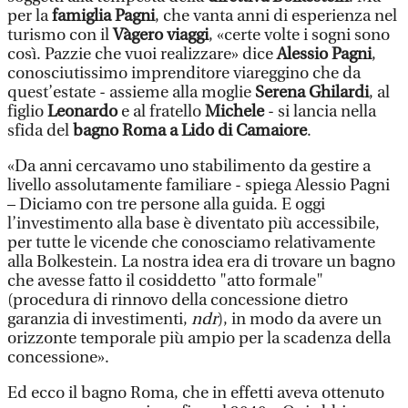
per la
famiglia Pagni
, che vanta anni di esperienza nel
turismo con il
Vàgero viaggi
, «certe volte i sogni sono
così. Pazzie che vuoi realizzare» dice
Alessio Pagni
,
conosciutissimo imprenditore viareggino che da
quest’estate - assieme alla moglie
Serena Ghilardi
, al
figlio
Leonardo
e al fratello
Michele
- si lancia nella
sfida del
bagno Roma a Lido di Camaiore
.
«Da anni cercavamo uno stabilimento da gestire a
livello assolutamente familiare - spiega Alessio Pagni
– Diciamo con tre persone alla guida. E oggi
l’investimento alla base è diventato più accessibile,
per tutte le vicende che conosciamo relativamente
alla Bolkestein. La nostra idea era di trovare un bagno
che avesse fatto il cosiddetto "atto formale"
(procedura di rinnovo della concessione dietro
garanzia di investimenti,
ndr
), in modo da avere un
orizzonte temporale più ampio per la scadenza della
concessione».
Ed ecco il bagno Roma, che in effetti aveva ottenuto