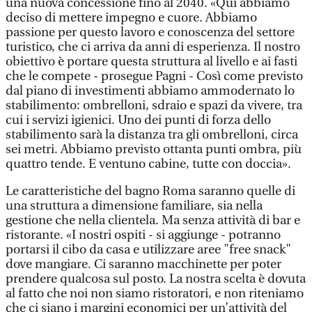
una nuova concessione fino al 2040. «Qui abbiamo
deciso di mettere impegno e cuore. Abbiamo
passione per questo lavoro e conoscenza del settore
turistico, che ci arriva da anni di esperienza. Il nostro
obiettivo è portare questa struttura al livello e ai fasti
che le compete - prosegue Pagni - Così come previsto
dal piano di investimenti abbiamo ammodernato lo
stabilimento: ombrelloni, sdraio e spazi da vivere, tra
cui i servizi igienici. Uno dei punti di forza dello
stabilimento sarà la distanza tra gli ombrelloni, circa
sei metri. Abbiamo previsto ottanta punti ombra, più
quattro tende. E ventuno cabine, tutte con doccia».
Le caratteristiche del bagno Roma saranno quelle di
una struttura a dimensione familiare, sia nella
gestione che nella clientela. Ma senza attività di bar e
ristorante. «I nostri ospiti - si aggiunge - potranno
portarsi il cibo da casa e utilizzare aree "free snack"
dove mangiare. Ci saranno macchinette per poter
prendere qualcosa sul posto. La nostra scelta è dovuta
al fatto che noi non siamo ristoratori, e non riteniamo
che ci siano i margini economici per un’attività del