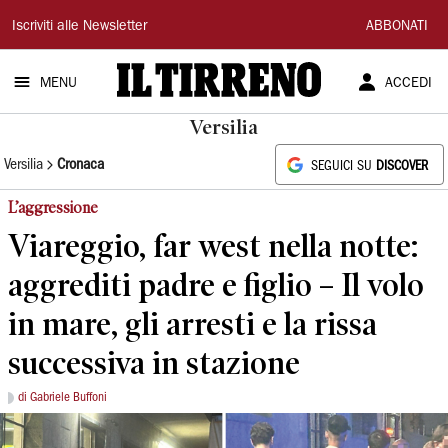
Il
Iscriviti alle Newsletter
ABBONATI
Tirreno
MENU
ACCEDI
Versilia
Versilia
Cronaca
SEGUICI SU
DISCOVER
L’aggressione
Viareggio, far west nella notte:
aggrediti padre e figlio – Il volo
in mare, gli arresti e la rissa
successiva in stazione
di Gabriele Buffoni