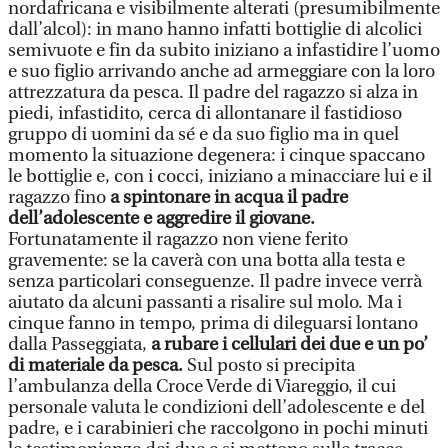
nordafricana e visibilmente alterati (presumibilmente
dall’alcol): in mano hanno infatti bottiglie di alcolici
semivuote e fin da subito iniziano a infastidire l’uomo
e suo figlio arrivando anche ad armeggiare con la loro
attrezzatura da pesca. Il padre del ragazzo si alza in
piedi, infastidito, cerca di allontanare il fastidioso
gruppo di uomini da sé e da suo figlio ma in quel
momento la situazione degenera: i cinque spaccano
le bottiglie e, con i cocci, iniziano a minacciare lui e il
ragazzo fino
a spintonare in acqua il padre
dell’adolescente e aggredire il giovane.
Fortunatamente il ragazzo non viene ferito
gravemente: se la caverà con una botta alla testa e
senza particolari conseguenze. Il padre invece verrà
aiutato da alcuni passanti a risalire sul molo. Ma i
cinque fanno in tempo, prima di dileguarsi lontano
dalla Passeggiata,
a rubare i cellulari dei due e un po’
di materiale da pesca.
Sul posto si precipita
l’ambulanza della Croce Verde di Viareggio, il cui
personale valuta le condizioni dell’adolescente e del
padre, e i carabinieri che raccolgono in pochi minuti