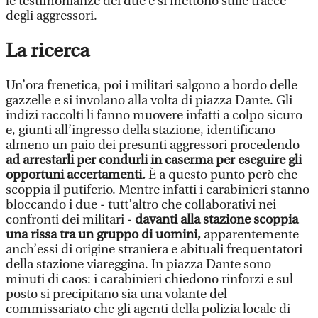
le testimonianze dei due e si mettono sulle tracce
degli aggressori.
La ricerca
Un’ora frenetica, poi i militari salgono a bordo delle
gazzelle e si involano alla volta di piazza Dante. Gli
indizi raccolti li fanno muovere infatti a colpo sicuro
e, giunti all’ingresso della stazione, identificano
almeno un paio dei presunti aggressori procedendo
ad arrestarli per condurli in caserma per eseguire gli
opportuni accertamenti.
È a questo punto però che
scoppia il putiferio. Mentre infatti i carabinieri stanno
bloccando i due - tutt’altro che collaborativi nei
confronti dei militari -
davanti alla stazione scoppia
una rissa tra un gruppo di uomini,
apparentemente
anch’essi di origine straniera e abituali frequentatori
della stazione viareggina. In piazza Dante sono
minuti di caos: i carabinieri chiedono rinforzi e sul
posto si precipitano sia una volante del
commissariato che gli agenti della polizia locale di