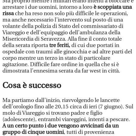
Ma proprio mentre i militari erano intenti a bloccare e
arrestare i due uomini, intorno a loro
è scoppiata una
rissa
che ha reso non solo più difficile le operazioni,
ma anche necessario l’intervento sul posto di una
volante della polizia di Stato del commissariato di
Viareggio e dell’equipaggio dell’ambulanza della
Misericordia di Seravezza. Alla fine il conto totale
della serata riporta
tre feriti,
di cui due portati in
ospedale con traumi alle ginocchia e ad altre parti del
corpo mentre un terzo in stato di particolare
agitazione. Difficile fare ordine in quella che si è
dimostrata l’ennesima serata da far west in città.
Cosa è successo
Ma partiamo dall’inizio, riavvolgendo le lancette
dell’orologio fino alle 20,15 circa di ieri (7 giugno). Sul
molo di Viareggio si trovano padre e figlio
(adolescente), entrambi viareggini, intenti a pescare.
A un certo punto i due vengono avvicinati da un
gruppo di cinque uomini
, tutti di provenienza