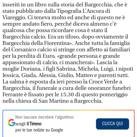
inseriti in un libro sulla storia del Bargecchia, che è
stato pubblicato dalla Tipografia L’Ancora di
Viareggio. Ci teneva molto ed anche di questo ne è
sempre andato fiero, perché diceva almeno c’è
qualcosa che possa ricordare cosa è stato il
Bargecchia calcio. Era un tifoso, dopo ovviamente il
Bargecchia della Fiorentina». Anche tutta la famiglia
del Corsanico calcio si stringe con affetto ai familiari
per la perdita di Euro, «grande persona e grande
appassionato di calcio, ci mancherai». Lascia la
moglie Doriana, i figli Sabrina, Michela, Luigi, i nipoti
Jessica, Giada, Alessia, Giulio, Matteo e parenti tutti.
La salma è esposta da ieri presso la Croce Verde a
Bargecchia, il funerale a cura delle onoranze funebri
Ferrante è fissato per le 15,30 di questo pomeriggio
nella chiesa di San Martino a Bargecchia.
Non lasciare decidere l'algoritmo:
CLICCA QUI
scegli
Il Tirreno
per le tue notizie su Google