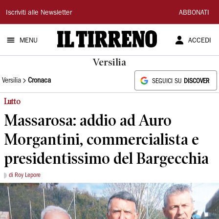
Il
Iscriviti alle Newsletter
ABBONATI
Tirreno
MENU
ACCEDI
Versilia
Versilia
Cronaca
SEGUICI SU
DISCOVER
Lutto
Massarosa: addio ad Auro
Morgantini, commercialista e
presidentissimo del Bargecchia
di Roy Lepore