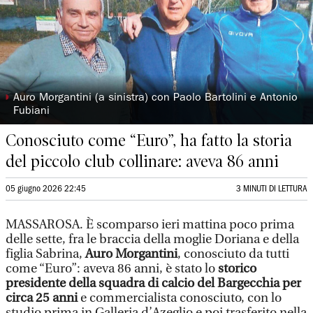
◗
Auro Morgantini (a sinistra) con Paolo Bartolini e Antonio
Fubiani
Conosciuto come “Euro”, ha fatto la storia
del piccolo club collinare: aveva 86 anni
05 giugno 2026 22:45
3 MINUTI DI LETTURA
MASSAROSA. È scomparso ieri mattina poco prima
delle sette, fra le braccia della moglie Doriana e della
figlia Sabrina,
Auro Morgantini
, conosciuto da tutti
come “Euro”: aveva 86 anni, è stato lo
storico
presidente della squadra di calcio del Bargecchia per
circa 25 anni
e commercialista conosciuto, con lo
studio prima in Galleria d’Azeglio e poi trasferito nella