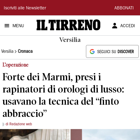
Il
Iscriviti alle Newsletter
ABBONATI
Tirreno
MENU
ACCEDI
Versilia
Versilia
Cronaca
SEGUICI SU
DISCOVER
L’operazione
Forte dei Marmi, presi i
rapinatori di orologi di lusso:
usavano la tecnica del “finto
abbraccio”
di Redazione web