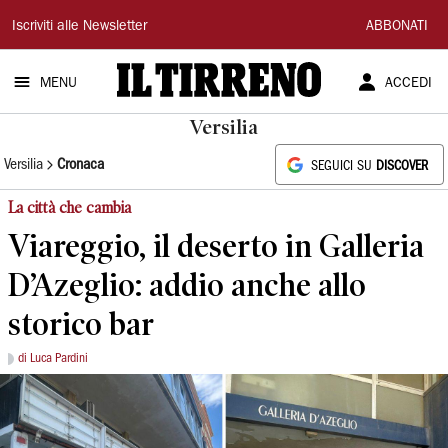
Il
Iscriviti alle Newsletter
ABBONATI
Tirreno
MENU
ACCEDI
Versilia
Versilia
Cronaca
SEGUICI SU
DISCOVER
La città che cambia
Viareggio, il deserto in Galleria
D’Azeglio: addio anche allo
storico bar
di Luca Pardini