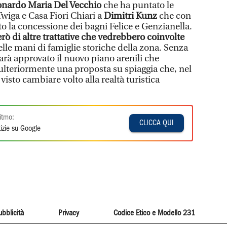
nardo Maria Del Vecchio
che ha puntato le
Twiga e Casa Fiori Chiari a
Dimitri Kunz
che con
ato la concessione dei bagni Felice e Genzianella.
erò di altre trattative che vedrebbero coinvolte
lle mani di famiglie storiche della zona. Senza
arà approvato il nuovo piano arenili che
 ulteriormente una proposta su spiaggia che, nel
 visto cambiare volto alla realtà turistica
itmo:
CLICCA QUI
izie su Google
ubblicità
Privacy
Codice Etico e Modello 231