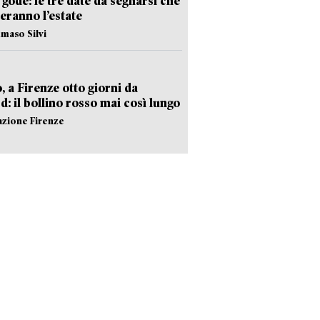
i gode: le tre date da segnarsi che
eranno l’estate
maso Silvi
, a Firenze otto giorni da
d: il bollino rosso mai così lungo
azione Firenze