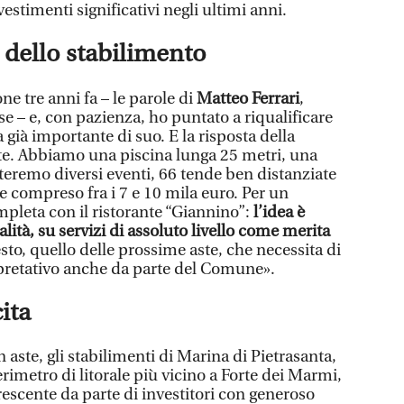
estimenti significativi negli ultimi anni.
 dello stabilimento
ne tre anni fa – le parole di
Matteo Ferrari
,
 – e, con pazienza, ho puntato a riqualificare
 già importante di suo. E la risposta della
nte. Abbiamo una piscina lunga 25 metri, una
teremo diversi eventi, 66 tende ben distanziate
le compreso fra i 7 e 10 mila euro. Per un
mpleta con il ristorante “Giannino”:
l’idea è
lità, su servizi di assoluto livello come merita
to, quello delle prossime aste, che necessita di
erpretativo anche da parte del Comune».
ita
n aste, gli stabilimenti di Marina di Pietrasanta,
erimetro di litorale più vicino a Forte dei Marmi,
escente da parte di investitori con generoso