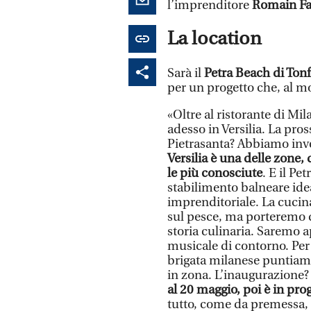
l’imprenditore
Romain Fa
La location
Sarà il
Petra Beach di Ton
per un progetto che, al mo
«Oltre al ristorante di Mi
adesso in Versilia. La pro
Pietrasanta? Abbiamo inve
Versilia è una delle zone, 
le più conosciute
. E il Pe
stabilimento balneare ide
imprenditoriale. La cucina
sul pesce, ma porteremo qu
storia culinaria. Saremo 
musicale di contorno. Per 
brigata milanese puntiamo
in zona. L’inaugurazione?
al 20 maggio, poi è in pr
tutto, come da premessa, a