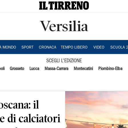
Versilia
IA MONDO
SPORT
CRONACA
TEMPO LIBERO
VIDEO
SCUOLA 
SCEGLI L'EDIZIONE
oli
Grosseto
Lucca
Massa-Carrara
Montecatini
Piombino-Elba
scana: il
e di calciatori