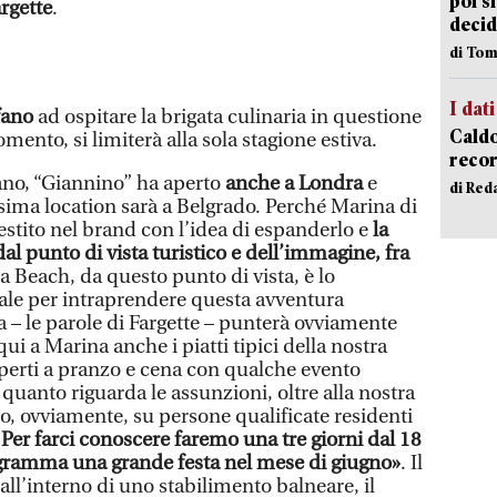
poi s
rgette
.
decid
di Tom
I dati
fano
ad ospitare la brigata culinaria in questione
Caldo
mento, si limiterà alla sola stagione estiva.
recor
lano, “Giannino” ha aperto
anche a Londra
e
di Red
ssima location sarà a Belgrado. Perché Marina di
stito nel brand con l’idea di espanderlo e
la
dal punto di vista turistico e dell’immagine, fra
tra Beach, da questo punto di vista, è lo
ale per intraprendere questa avventura
 – le parole di Fargette – punterà ovviamente
i a Marina anche i piatti tipici della nostra
aperti a pranzo e cena con qualche evento
quanto riguarda le assunzioni, oltre alla nostra
, ovviamente, su persone qualificate residenti
Per farci conoscere faremo una tre giorni dal 18
ogramma una grande festa nel mese di giugno»
. Il
ll’interno di uno stabilimento balneare, il