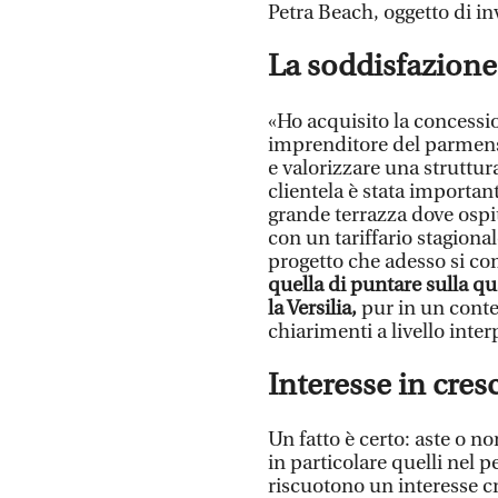
Petra Beach, oggetto di inv
La soddisfazione
«Ho acquisito la concessio
imprenditore del parmense
e valorizzare una struttura
clientela è stata importa
grande terrazza dove ospi
con un tariffario stagiona
progetto che adesso si co
quella di puntare sulla qua
la Versilia,
pur in un contes
chiarimenti a livello int
Interesse in cresc
Un fatto è certo: aste o no
in particolare quelli nel p
riscuotono un interesse cr