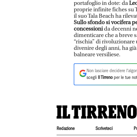
portafoglio in dote: da
Leo
proprie infinite fiches su 
il suo Tala Beach ha rilev
Sullo sfondo si vocifera p
concessioni
da decenni ne
dimenticare che a breve s
“rischia” di rivoluzionare
divenire degli anni, ha già
balneare versiliese.
Non lasciare decidere l'algor
scegli
Il Tirreno
per le tue not
Redazione
Scriveteci
P