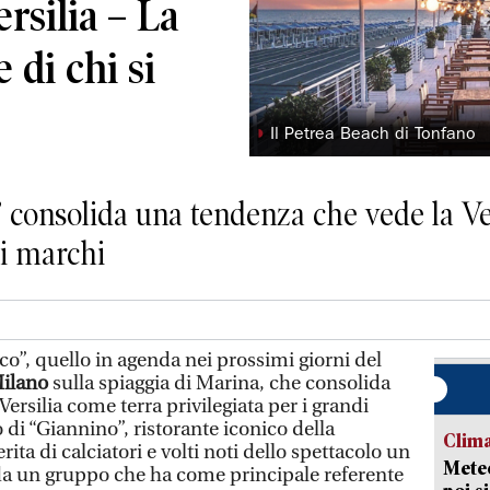
ersilia – La
e di chi si
◗
Il Petrea Beach di Tonfano
” consolida una tendenza che vede la Ve
di marchi
”, quello in agenda nei prossimi giorni del
Milano
sulla spiaggia di Marina, che consolida
ersilia come terra privilegiata per i grandi
 di “Giannino”, ristorante iconico della
Clima
rita di calciatori e volti noti dello spettacolo un
Meteo
 da un gruppo che ha come principale referente