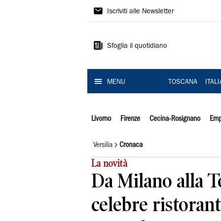
Il
Iscriviti alle Newsletter
Tirreno
Sfoglia il quotidiano
MENU
TOSCANA
ITAL
Livorno
Firenze
Cecina-Rosignano
Emp
Versilia
Cronaca
La novità
Da Milano alla To
celebre ristorant