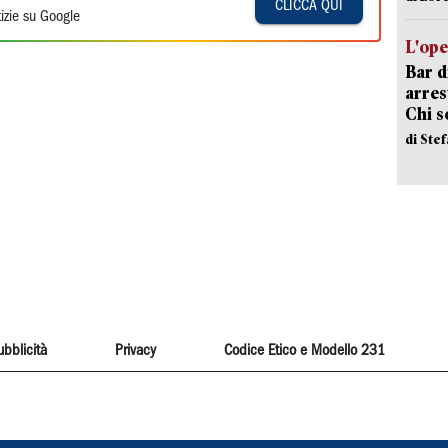
CLICCA QUI
izie su Google
L'ope
Bar d
arrest
Chi 
di Ste
ubblicità
Privacy
Codice Etico e Modello 231