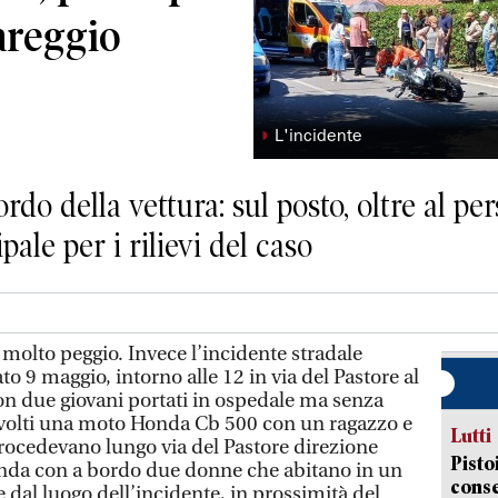
areggio
◗
L'incidente
rdo della vettura: sul posto, oltre al per
ale per i rilievi del caso
molto peggio. Invece l’incidente stradale
o 9 maggio, intorno alle 12 in via del Pastore al
on due giovani portati in ospedale ma senza
oinvolti una moto Honda Cb 500 con un ragazzo e
Lutti
procedevano lungo via del Pastore direzione
Pisto
nda con a bordo due donne che abitano in un
conse
dal luogo dell’incidente, in prossimità del