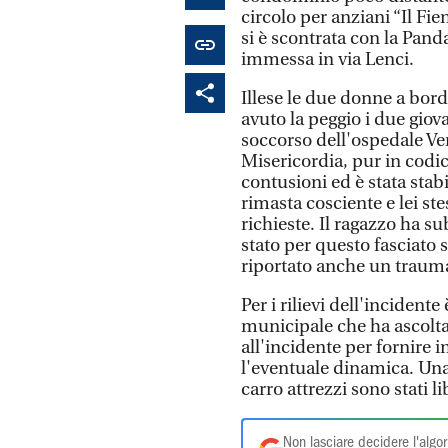
circolo per anziani “Il Fi
si è scontrata con la Pand
immessa in via Lenci.
Illese le due donne a bor
avuto la peggio i due giova
soccorso dell'ospedale Ve
Misericordia, pur in codic
contusioni ed è stata stab
rimasta cosciente e lei st
richieste. Il ragazzo ha su
stato per questo fasciato 
riportato anche un trauma
Per i rilievi dell'incident
municipale che ha ascolta
all'incidente per fornire 
l'eventuale dinamica. Una
carro attrezzi sono stati l
Non lasciare decidere l'algor