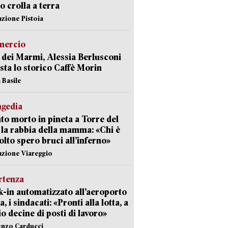
 crolla a terra
azione Pistoia
ercio
 dei Marmi, Alessia Berlusconi
sta lo storico Caffè Morin
 Basile
agedia
to morto in pineta a Torre del
 la rabbia della mamma: «Chi è
olto spero bruci all’inferno»
azione Viareggio
rtenza
-in automatizzato all’aeroporto
a, i sindacati: «Pronti alla lotta, a
io decine di posti di lavoro»
enzo Carducci