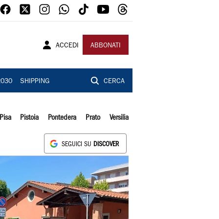
ACCEDI
ABBONATI
2030
SHIPPING
CERCA
Pisa
Pistoia
Pontedera
Prato
Versilia
SEGUICI SU
DISCOVER