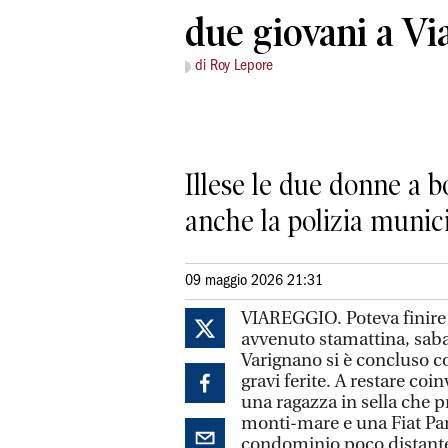
due giovani a Vi
di Roy Lepore
Illese le due donne a bo
anche la polizia municip
09 maggio 2026 21:31
VIAREGGIO. Poteva finire 
avvenuto stamattina, sabat
Varignano si è concluso c
gravi ferite. A restare c
una ragazza in sella che 
monti-mare e una Fiat Pa
condominio poco distante 