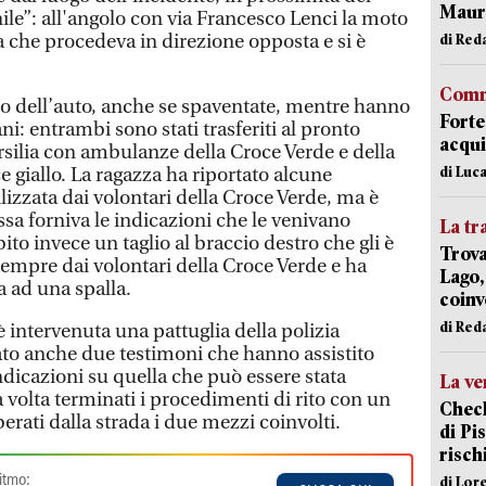
Mauro
enile”: all'angolo con via Francesco Lenci la moto
a che procedeva in direzione opposta e si è
di Red
Comm
do dell’auto, anche se spaventate, mentre hanno
Forte
ni: entrambi sono stati trasferiti al pronto
acqui
rsilia con ambulanze della Croce Verde e della
di Luca
e giallo. La ragazza ha riportato alcune
ilizzata dai volontari della Croce Verde, ma è
essa forniva le indicazioni che le venivano
La tr
bito invece un taglio al braccio destro che gli è
Trova
sempre dai volontari della Croce Verde e ha
Lago,
 ad una spalla.
coinv
di Red
e è intervenuta una pattuglia della polizia
to anche due testimoni che hanno assistito
indicazioni su quella che può essere stata
La ve
 volta terminati i procedimenti di rito con un
Check
iberati dalla strada i due mezzi coinvolti.
di Pis
risch
itmo:
di Lor