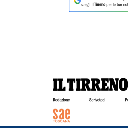
scegli
Il Tirreno
per le tue not
Redazione
Scriveteci
P