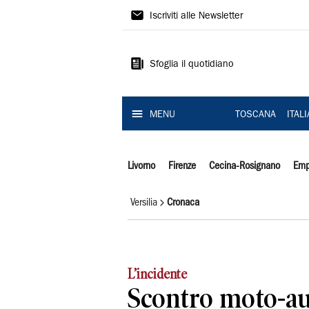
Il
Iscriviti alle Newsletter
Tirreno
Sfoglia il quotidiano
MENU
TOSCANA
ITAL
Livorno
Firenze
Cecina-Rosignano
Emp
Versilia
Cronaca
L’incidente
Scontro moto-au