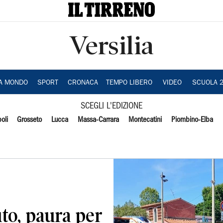
Versilia
IA MONDO
SPORT
CRONACA
TEMPO LIBERO
VIDEO
SCUOLA 
SCEGLI L'EDIZIONE
oli
Grosseto
Lucca
Massa-Carrara
Montecatini
Piombino-Elba
to, paura per