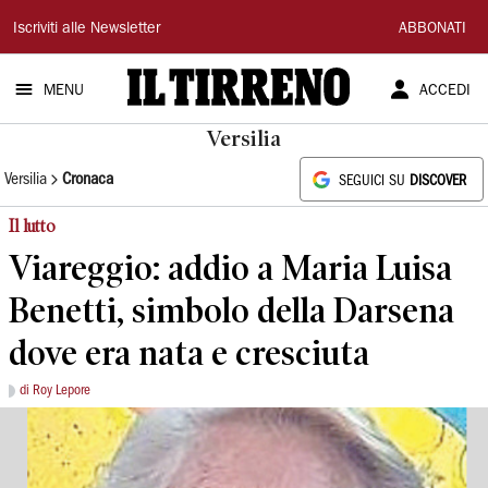
Il
Iscriviti alle Newsletter
ABBONATI
Tirreno
MENU
ACCEDI
Versilia
Versilia
Cronaca
SEGUICI SU
DISCOVER
Il lutto
Viareggio: addio a Maria Luisa
Benetti, simbolo della Darsena
dove era nata e cresciuta
di Roy Lepore