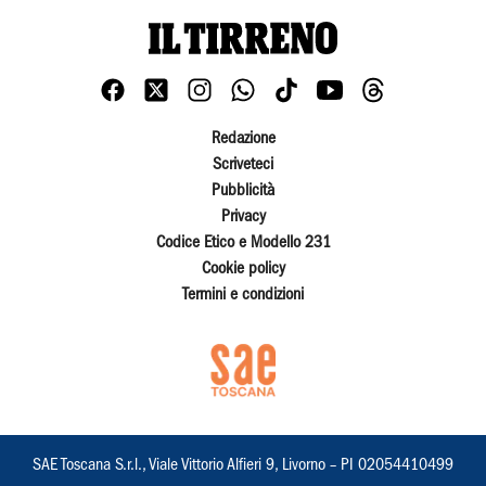
Redazione
Scriveteci
Pubblicità
Privacy
Codice Etico e Modello 231
Cookie policy
Termini e condizioni
SAE Toscana S.r.l., Viale Vittorio Alfieri 9, Livorno – PI 02054410499