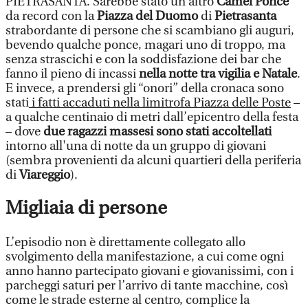
PIETRASANTA. Sarebbe stato un altro
Camel Ponce
da record con la
Piazza del Duomo
di
Pietrasanta
strabordante di persone che si scambiano gli auguri,
bevendo qualche ponce, magari uno di troppo, ma
senza strascichi e con la soddisfazione dei bar che
fanno il pieno di incassi
nella notte tra vigilia e Natale
.
E invece, a prendersi gli “onori” della cronaca sono
stati
i fatti accaduti nella limitrofa Piazza delle Poste
–
a qualche centinaio di metri dall’epicentro della festa
– dove
due ragazzi massesi sono stati accoltellati
intorno all'una di notte da un gruppo di giovani
(sembra provenienti da alcuni quartieri della periferia
di
Viareggio
).
Migliaia di persone
L’episodio non è direttamente collegato allo
svolgimento della manifestazione, a cui come ogni
anno hanno partecipato giovani e giovanissimi, con i
parcheggi saturi per l’arrivo di tante macchine, così
come le strade esterne al centro, complice la