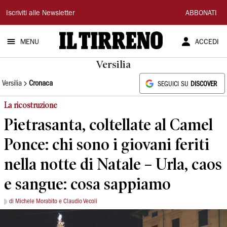
Il
Iscriviti alle Newsletter
ABBONATI
Tirreno
MENU
ACCEDI
Versilia
Versilia
Cronaca
SEGUICI SU
DISCOVER
La ricostruzione
Pietrasanta, coltellate al Camel
Ponce: chi sono i giovani feriti
nella notte di Natale – Urla, caos
e sangue: cosa sappiamo
di Michele Morabito e Claudio Vecoli