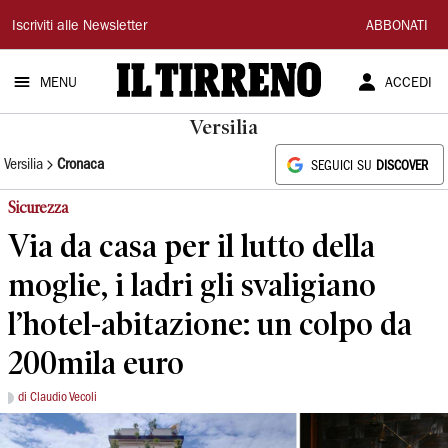
Il
Iscriviti alle Newsletter
ABBONATI
Tirreno
MENU
ACCEDI
Versilia
Versilia
Cronaca
SEGUICI SU
DISCOVER
Sicurezza
Via da casa per il lutto della
moglie, i ladri gli svaligiano
l’hotel-abitazione: un colpo da
200mila euro
di Claudio Vecoli