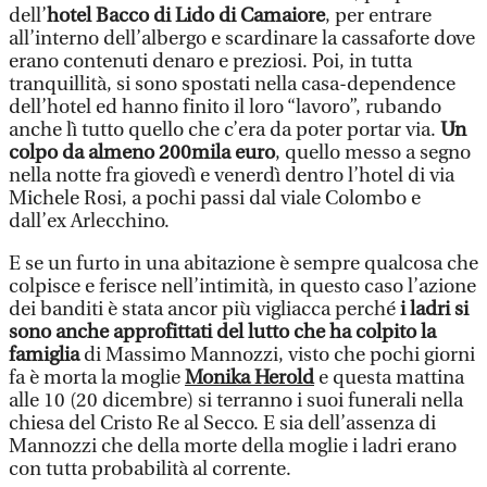
dell’
hotel Bacco di Lido di Camaiore
, per entrare
all’interno dell’albergo e scardinare la cassaforte dove
erano contenuti denaro e preziosi. Poi, in tutta
tranquillità, si sono spostati nella casa-dependence
dell’hotel ed hanno finito il loro “lavoro”, rubando
anche lì tutto quello che c’era da poter portar via.
Un
colpo da almeno 200mila euro
, quello messo a segno
nella notte fra giovedì e venerdì dentro l’hotel di via
Michele Rosi, a pochi passi dal viale Colombo e
dall’ex Arlecchino.
E se un furto in una abitazione è sempre qualcosa che
colpisce e ferisce nell’intimità, in questo caso l’azione
dei banditi è stata ancor più vigliacca perché
i ladri si
sono anche approfittati del lutto che ha colpito la
famiglia
di Massimo Mannozzi, visto che pochi giorni
fa è morta la moglie
Monika Herold
e questa mattina
alle 10 (20 dicembre) si terranno i suoi funerali nella
chiesa del Cristo Re al Secco. E sia dell’assenza di
Mannozzi che della morte della moglie i ladri erano
con tutta probabilità al corrente.