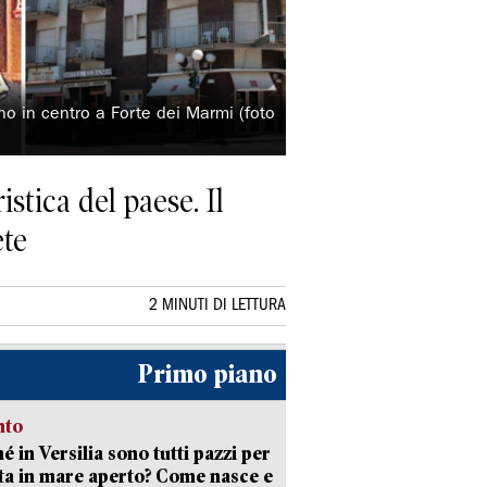
no in centro a Forte dei Marmi (foto
istica del paese. Il
ete
2 MINUTI DI LETTURA
Primo piano
nto
é in Versilia sono tutti pazzi per
sta in mare aperto? Come nasce e