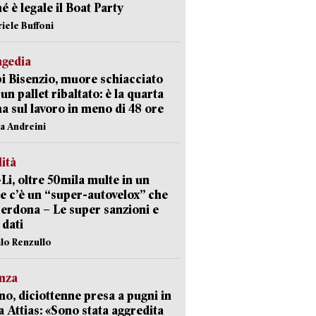
é è legale il Boat Party
riele Buffoni
agedia
 Bisenzio, muore schiacciato
 un pallet ribaltato: è la quarta
ma sul lavoro in meno di 48 ore
na Andreini
lità
-Li, oltre 50mila multe in un
e c’è un “super-autovelox” che
erdona – Le super sanzioni e
i dati
ilo Renzullo
nza
no, diciottenne presa a pugni in
a Attias: «Sono stata aggredita