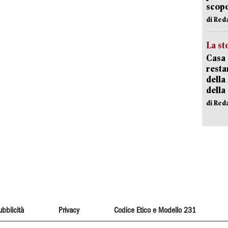
scopo
di Red
La st
Casa 
resta
della
della
di Red
ubblicità
Privacy
Codice Etico e Modello 231