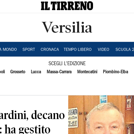
Versilia
IA MONDO
SPORT
CRONACA
TEMPO LIBERO
VIDEO
SCUOLA 
SCEGLI L'EDIZIONE
oli
Grosseto
Lucca
Massa-Carrara
Montecatini
Piombino-Elba
ardini, decano
: ha gestito