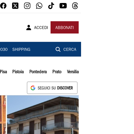
ACCEDI
ABBONATI
2030
SHIPPING
CERCA
Pisa
Pistoia
Pontedera
Prato
Versilia
SEGUICI SU
DISCOVER