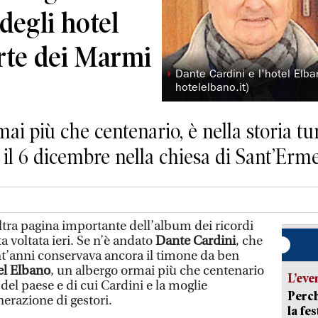
degli hotel
orte dei Marmi
◗
Dante Cardini e l'hotel Elba
hotelelbano.it)
ai più che centenario, è nella storia tur
 il 6 dicembre nella chiesa di Sant’Erm
a pagina importante dell’album dei ricordi
ata voltata ieri. Se n’è andato
Dante Cardini
, che
ant’anni conservava ancora il timone da ben
el Elbano
, un albergo ormai più che centenario
L’eve
a del paese e di cui Cardini e la moglie
Perch
erazione di gestori.
la fe