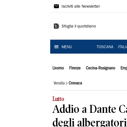
Il
Iscriviti alle Newsletter
Tirreno
Sfoglia il quotidiano
MENU
TOSCANA
ITAL
Livorno
Firenze
Cecina-Rosignano
Emp
Versilia
Cronaca
Lutto
Addio a Dante C
degli albergatori