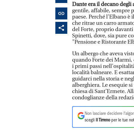
Dante era il decano degli
gentile, affabile, sempre 
paese. Perché l’Elbano è i
che ritrae un carro armat
del Forte, proprio davanti 
Spinetti, dove, sia pure co
"Pensione e Ristorante El
Un albergo che aveva visto
quando Forte dei Marmi,
i primi passi nell’ospitalit
località balneare. E esatt
guidarci nella storia e neg
alberghiera. Le esequie s
chiesa di Sant’Ermete. All
condoglianze della redaz
Non lasciare decidere l'algor
scegli
Il Tirreno
per le tue not