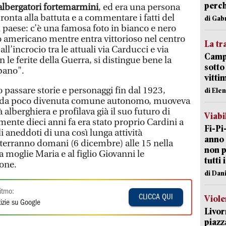
perch
 albergatori fortemarmini
, ed era una persona
pronta alla battuta e a commentare i fatti del
di Gab
l paese: c’è una famosa foto in bianco e nero
o americano mentre entra vittorioso nel centro
La tr
all’incrocio tra le attuali via Carducci e via
Campi
n le ferite della Guerra, si distingue bene la
sotto
bano".
vitti
 passare storie e personaggi fin dal 1923,
di Ele
 da poco divenuta comune autonomo, muoveva
à alberghiera e profilava già il suo futuro di
Viabi
amente dieci anni fa era stato proprio Cardini a
Fi-Pi
li aneddoti di una così lunga attività
anno 
i terranno domani (6 dicembre) alle 15 nella
non p
a moglie Maria e al figlio Giovanni le
tutti 
ione.
di Dan
itmo:
CLICCA QUI
Viole
izie su Google
Livor
piazz