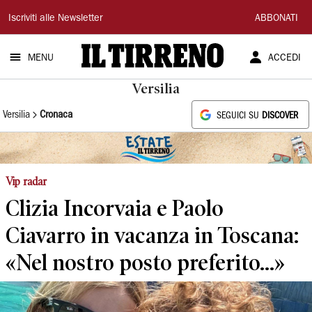
Il
Iscriviti alle Newsletter
ABBONATI
Tirreno
MENU
ACCEDI
Versilia
Versilia
Cronaca
SEGUICI SU
DISCOVER
Vip radar
Clizia Incorvaia e Paolo
Ciavarro in vacanza in Toscana:
«Nel nostro posto preferito...»