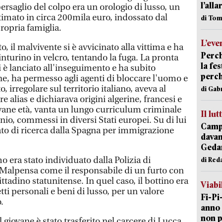
l’alla
ersaglio del colpo era un orologio di lusso, un
timato in circa 200mila euro, indossato dal
di Tom
propria famiglia.
L’eve
, il malvivente si è avvicinato alla vittima e ha
Perch
inturino in velcro, tentando la fuga. La pronta
la fe
i è lanciato all'inseguimento e ha subito
perch
dine, ha permesso agli agenti di bloccare l'uomo e
o, irregolare sul territorio italiano, aveva al
di Gab
alias e dichiarava origini algerine, francesi e
vane età, vanta un lungo curriculum criminale
Il lut
onio, commessi in diversi Stati europei. Su di lui
Campi
 di ricerca dalla Spagna per immigrazione
davan
Geda
o era stato individuato dalla Polizia di
di Red
i Malpensa come il responsabile di un furto con
ttadino statunitense. In quel caso, il bottino era
Viabi
ti personali e beni di lusso, per un valore
Fi-Pi
.
anno 
non p
il giovane è stato trasferito nel carcere di Lucca