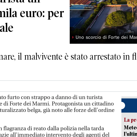
ila euro: per
male
◗
Uno scorcio di Forte dei Ma
are, il malvivente è stato arrestato in f
 furto con strappo a danno di un turista
e di Forte dei Marmi. Protagonista un cittadino
uralizzato belga, già noto alle forze dell'ordine
La pr
Meteo
 flagranza di reato dalla polizia nella tarda
l’ult
razie all'immediato intervento degli agenti del