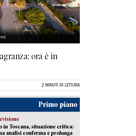
rmi
lagranza: ora è in
2 MINUTI DI LETTURA
Primo piano
evisione
 in Toscana, situazione critica:
ima analisi conferma e prolunga