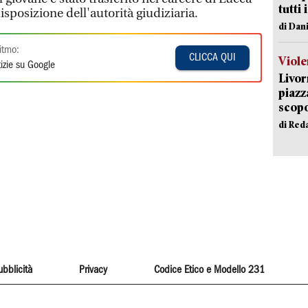
tutti 
disposizione dell'autorità giudiziaria.
di Dan
itmo:
CLICCA QUI
Viole
izie su Google
Livor
piazz
scopo
di Red
ubblicità
Privacy
Codice Etico e Modello 231