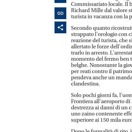
Commissariato locale. Il b
Richard Mille dal valore s
turista in vacanza con la 
Secondo quanto ricostruito
strappato l'orologio con c
reazione del turista, che s
allertato le forze dell'or
trarlo in arresto. L'arrestat
momento del fermo ben tre 
belghe. Nonostante la gio
per reati contro il patrim
pendeva anche un mandato
clandestina.
Solo pochi giorni fa, l'uom
Frontiera all'aeroporto d
destrezza ai danni di un ci
uno zaino contenente effet
superiore ai 150 mila euro
Dopo le formalità di rito, 