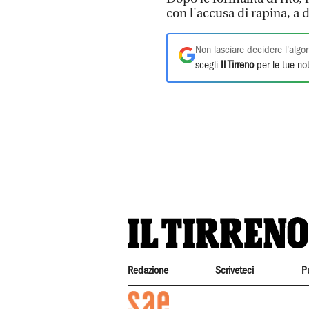
con l'accusa di rapina, a 
Non lasciare decidere l'algor
scegli
Il Tirreno
per le tue not
Redazione
Scriveteci
P