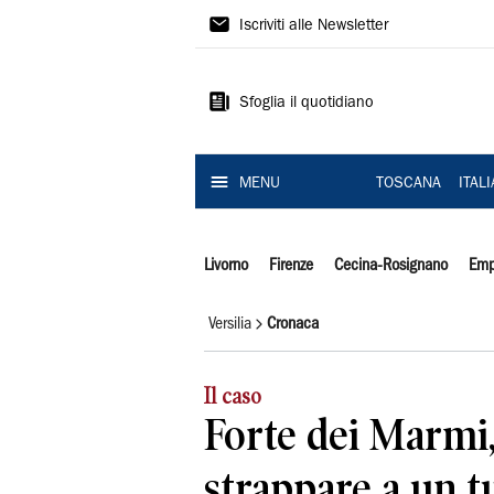
Il
Iscriviti alle Newsletter
Tirreno
Sfoglia il quotidiano
MENU
TOSCANA
ITAL
Livorno
Firenze
Cecina-Rosignano
Emp
Versilia
Cronaca
Il caso
Forte dei Marmi,
strappare a un t