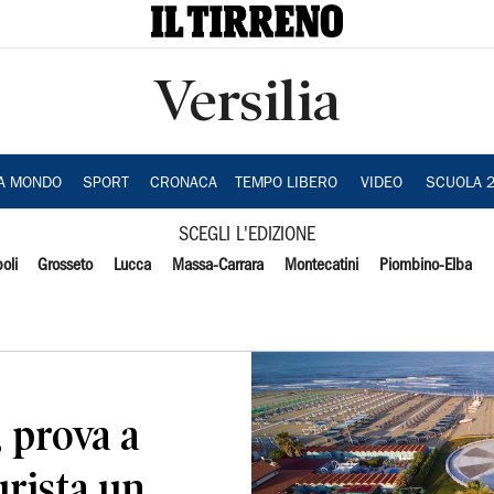
Versilia
IA MONDO
SPORT
CRONACA
TEMPO LIBERO
VIDEO
SCUOLA 
SCEGLI L'EDIZIONE
oli
Grosseto
Lucca
Massa-Carrara
Montecatini
Piombino-Elba
 prova a
urista un