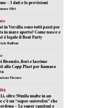
rme – I dati e le previsioni
maso Silvi
nto
é in Versilia sono tutti pazzi per
sta in mare aperto? Come nasce e
é è legale il Boat Party
riele Buffoni
to
 Bisenzio, fiori e lacrime
ti alla Capp Plast per Kumara
ra
azione Firenze
lità
-Li, oltre 50mila multe in un
e c’è un “super-autovelox” che
erdona – Le super sanzioni e