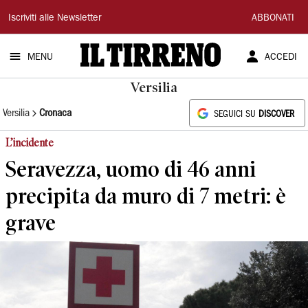
Il
Iscriviti alle Newsletter
ABBONATI
Tirreno
MENU
ACCEDI
Versilia
Versilia
Cronaca
SEGUICI SU
DISCOVER
L’incidente
Seravezza, uomo di 46 anni
precipita da muro di 7 metri: è
grave