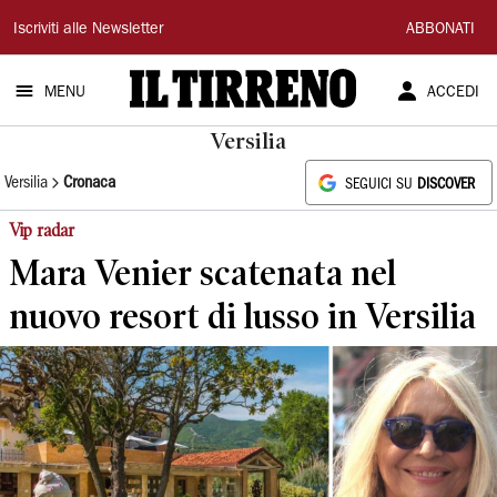
Il
Iscriviti alle Newsletter
ABBONATI
Tirreno
MENU
ACCEDI
Versilia
Versilia
Cronaca
SEGUICI SU
DISCOVER
Vip radar
Mara Venier scatenata nel
nuovo resort di lusso in Versilia