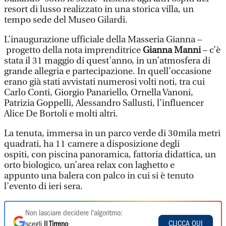
resort di lusso realizzato in una storica villa, un
tempo sede del Museo Gilardi.
L’inaugurazione ufficiale della Masseria Gianna –
progetto della nota imprenditrice
Gianna Manni
– c’è
stata il 31 maggio di quest’anno, in un’atmosfera di
grande allegria e partecipazione. In quell’occasione
erano già stati avvistati numerosi volti noti, tra cui
Carlo Conti, Giorgio Panariello, Ornella Vanoni,
Patrizia Goppelli, Alessandro Sallusti, l’influencer
Alice De Bortoli e molti altri.
La tenuta, immersa in un parco verde di 30mila metri
quadrati, ha 11 camere a disposizione degli
ospiti, con piscina panoramica, fattoria didattica, un
orto biologico, un’area relax con laghetto e
appunto una balera con palco in cui si è tenuto
l’evento di ieri sera.
Non lasciare decidere l'algoritmo:
CLICCA QUI
scegli
Il Tirreno