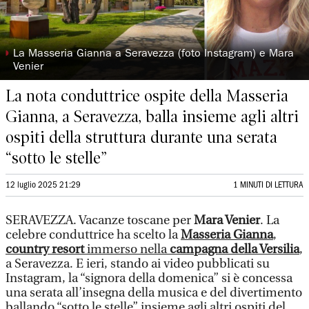
◗
La Masseria Gianna a Seravezza (foto Instagram) e Mara
Venier
La nota conduttrice ospite della Masseria
Gianna, a Seravezza, balla insieme agli altri
ospiti della struttura durante una serata
“sotto le stelle”
12 luglio 2025 21:29
1 MINUTI DI LETTURA
SERAVEZZA. Vacanze toscane per
Mara Venier
. La
celebre conduttrice ha scelto la
Masseria Gianna
,
country resort
immerso nella
campagna della Versilia
,
a Seravezza. E ieri, stando ai video pubblicati su
Instagram, la “signora della domenica” si è concessa
una serata all’insegna della musica e del divertimento
ballando “sotto le stelle” insieme agli altri ospiti del