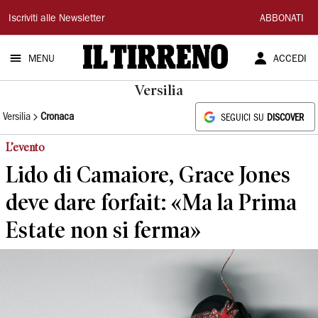
Il
Iscriviti alle Newsletter
ABBONATI
Tirreno
MENU
ACCEDI
Versilia
Versilia
Cronaca
SEGUICI SU
DISCOVER
L’evento
Lido di Camaiore, Grace Jones
deve dare forfait: «Ma la Prima
Estate non si ferma»