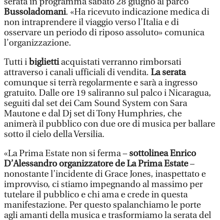
serata in programma sabato 28 giugno al parco
Bussoladomani
. «Ha ricevuto indicazione medica di
non intraprendere il viaggio verso l’Italia e di
osservare un periodo di riposo assoluto» comunica
l’organizzazione.
Tutti i
biglietti
acquistati verranno rimborsati
attraverso i canali ufficiali di vendita.
La serata
comunque si terrà regolarmente e sarà a ingresso
gratuito. Dalle ore 19 saliranno sul palco i Nicaragua,
seguiti dal set dei Cam Sound System con Sara
Mautone e dal Dj set di Tony Humphries, che
animerà il pubblico con due ore di musica per ballare
sotto il cielo della Versilia.
«La Prima Estate non si ferma –
sottolinea Enrico
D’Alessandro organizzatore de La Prima Estate
–
nonostante l’incidente di Grace Jones, inaspettato e
improvviso, ci stiamo impegnando al massimo per
tutelare il pubblico e chi ama e crede in questa
manifestazione. Per questo spalanchiamo le porte
agli amanti della musica e trasformiamo la serata del