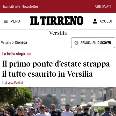
Il
Iscriviti alle Newsletter
ABBONATI
Tirreno
MENU
ACCEDI
Versilia
Versilia
Cronaca
SEGUICI SU
DISCOVER
La bella stagione
Il primo ponte d’estate strappa
il tutto esaurito in Versilia
di Luca Pardini