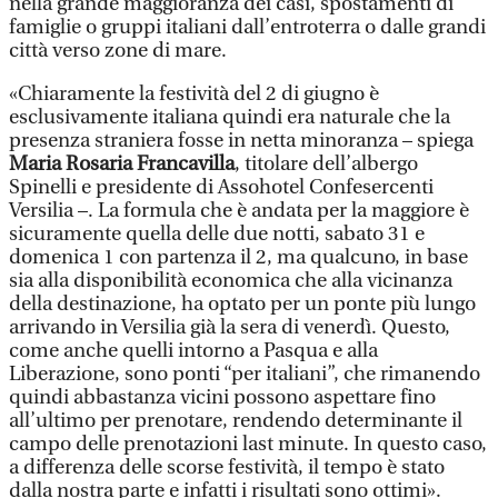
nella grande maggioranza dei casi, spostamenti di
famiglie o gruppi italiani dall’entroterra o dalle grandi
città verso zone di mare.
«Chiaramente la festività del 2 di giugno è
esclusivamente italiana quindi era naturale che la
presenza straniera fosse in netta minoranza – spiega
Maria Rosaria Francavilla
, titolare dell’albergo
Spinelli e presidente di Assohotel Confesercenti
Versilia –. La formula che è andata per la maggiore è
sicuramente quella delle due notti, sabato 31 e
domenica 1 con partenza il 2, ma qualcuno, in base
sia alla disponibilità economica che alla vicinanza
della destinazione, ha optato per un ponte più lungo
arrivando in Versilia già la sera di venerdì. Questo,
come anche quelli intorno a Pasqua e alla
Liberazione, sono ponti “per italiani”, che rimanendo
quindi abbastanza vicini possono aspettare fino
all’ultimo per prenotare, rendendo determinante il
campo delle prenotazioni last minute. In questo caso,
a differenza delle scorse festività, il tempo è stato
dalla nostra parte e infatti i risultati sono ottimi».