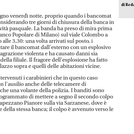
di Red
segno venerdì notte, proprio quando i bancomat
considerando tre giorni di chiusura della banca in
vità pasquale. La banda ha preso di mira prima
anco Popolare di Milano) sul viale Colombo a
alle 3,30: una volta arrivati sul posto, i
ltare il bancomat dall'esterno con un esplosivo
agrazione violenta e ha causato danni sia
della filiale. Il fragore dell’esplosione ha fatto
alazzo sopra e quelli delle abitazioni vicine.
ntervenuti i carabinieri che in questo caso
n l'ausilio anche delle telecamere di
nche una volante della polizia. I banditi sono
rogrammato di mettere a segno il secondo colpo
 Capezzano Pianore sulla via Sarzanese, dove è
ale della stessa banca; il colpo è avvenuto verso le