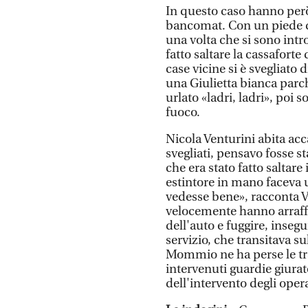
In questo caso hanno però 
bancomat. Con un piede di
una volta che si sono intro
fatto saltare la cassafort
case vicine si è svegliato 
una Giulietta bianca parc
urlato «ladri, ladri», poi s
fuoco.
Nicola Venturini abita acc
svegliati, pensavo fosse s
che era stato fatto salta
estintore in mano faceva 
vedesse bene», racconta Ve
velocemente hanno arraffa
dell'auto e fuggire, insegu
servizio, che transitava su
Mommio ne ha perse le tr
intervenuti guardie giurate
dell'intervento degli oper