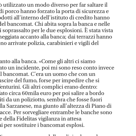
utilizzato un modo diverso per far saltare il
 porco hanno forzato la porta di sicurezza e
dotti all'interno dell'istituto di credito hanno
e del bancomat. Chi abita sopra la banca e nelle
di soprassalto per le due esplosioni. È stata vista
heggiata accanto alla banca; dai terrazzi hanno
ono arrivate polizia, carabinieri e vigili del
anto alla banca. «Come gli altri ci siamo
tato un incidente, poi mi sono reso conto invece
re il bancomat. C'era un uomo che con un
uscire del fumo, forse per impedire che si
nturini. Gli altri complici erano dentro:
to circa 60mila euro per poi salire a bordo
iti da un poliziotto, sembra che fosse fuori
lla Sarzanese, ma giunto all'altezza di Piano di
acce. Per sorvegliare entrambe le banche sono
 della Fidelitas vigilanza in attesa
ai per sostituire i bancomat esplosi.