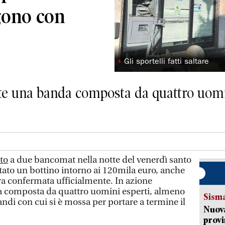
gono con
◗
Gli sportelli fatti saltare
e una banda composta da quattro uomini
lto
a due bancomat nella notte del venerdì santo
ttato un bottino intorno ai 120mila euro, anche
nora confermata ufficialmente. In azione
 composta da quattro uomini esperti, almeno
Sism
ndi con cui si è mossa per portare a termine il
Nuova
provi