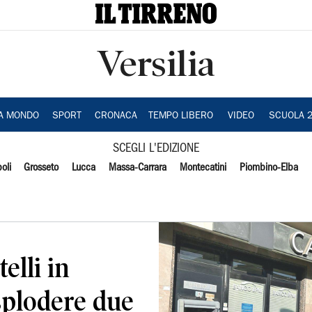
Versilia
IA MONDO
SPORT
CRONACA
TEMPO LIBERO
VIDEO
SCUOLA 
SCEGLI L'EDIZIONE
oli
Grosseto
Lucca
Massa-Carrara
Montecatini
Piombino-Elba
elli in
esplodere due