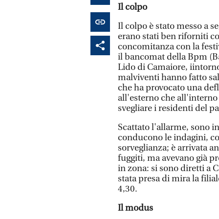
Il colpo
Il colpo è stato messo a 
erano stati ben riforniti 
concomitanza con la festi
il bancomat della Bpm (B
Lido di Camaiore, iintorno 
malviventi hanno fatto sa
che ha provocato una defl
all'esterno che all'interno 
svegliare i residenti del p
Scattato l'allarme, sono i
conducono le indagini, co
sorveglianza; è arrivata a
fuggiti, ma avevano già p
in zona: si sono diretti a
stata presa di mira la fili
4,30.
Il modus