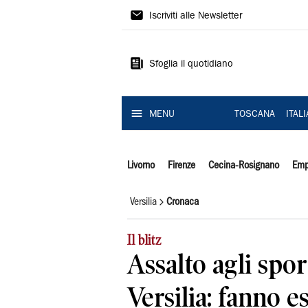
Il
Iscriviti alle Newsletter
Tirreno
Sfoglia il quotidiano
MENU
TOSCANA
ITAL
Livorno
Firenze
Cecina-Rosignano
Emp
Versilia
Cronaca
Il blitz
Assalto agli sport
Versilia: fanno 