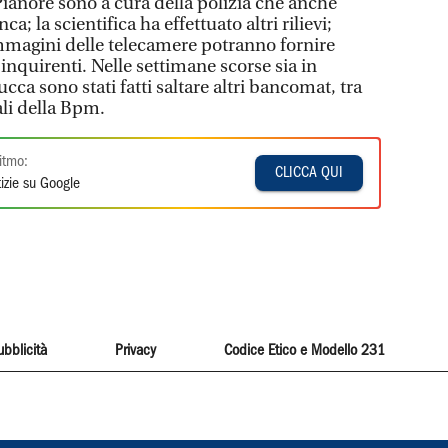
anore sono a cura della polizia che anche
a; la scientifica ha effettuato altri rilievi;
mmagini delle telecamere potranno fornire
 inquirenti. Nelle settimane scorse sia in
ucca sono stati fatti saltare altri bancomat, tra
ali della Bpm.
itmo:
CLICCA QUI
izie su Google
ubblicità
Privacy
Codice Etico e Modello 231