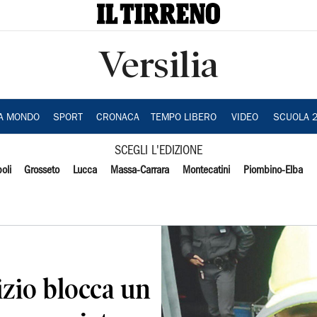
Versilia
IA MONDO
SPORT
CRONACA
TEMPO LIBERO
VIDEO
SCUOLA 
SCEGLI L'EDIZIONE
oli
Grosseto
Lucca
Massa-Carrara
Montecatini
Piombino-Elba
zio blocca un