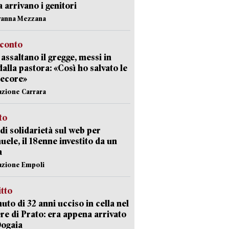
ia arrivano i genitori
vanna Mezzana
cconto
i assaltano il gregge, messi in
dalla pastora: «Così ho salvato le
pecore»
azione Carrara
sto
di solidarietà sul web per
ele, il 18enne investito da un
a
azione Empoli
itto
uto di 32 anni ucciso in cella nel
re di Prato: era appena arrivato
Dogaia