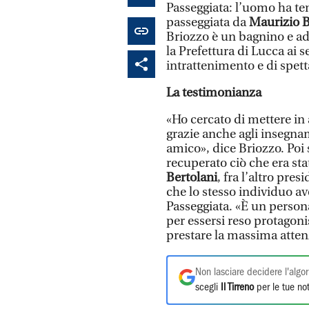
Passeggiata: l’uomo ha ten
passeggiata da
Maurizio B
Briozzo è un bagnino e add
la Prefettura di Lucca ai se
intrattenimento e di spett
La testimonianza
«Ho cercato di mettere in 
grazie anche agli insegna
amico», dice Briozzo. Poi 
recuperato ciò che era stat
Bertolani
, fra l’altro pr
che lo stesso individuo ave
Passeggiata. «È un persona
per essersi reso protagon
prestare la massima atten
Non lasciare decidere l'algor
scegli
Il Tirreno
per le tue not