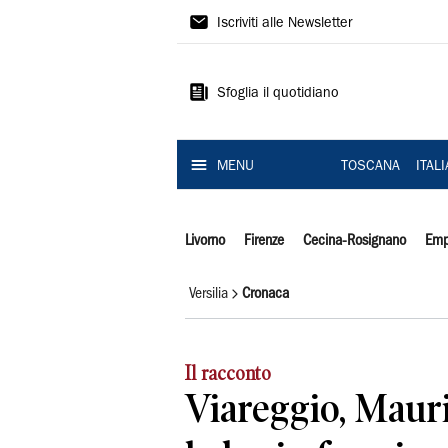
Il
Iscriviti alle Newsletter
Tirreno
Sfoglia il quotidiano
MENU
TOSCANA
ITAL
Livorno
Firenze
Cecina-Rosignano
Emp
Versilia
Cronaca
Il racconto
Viareggio, Mauri