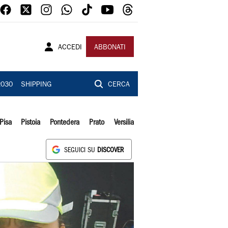
ACCEDI
ABBONATI
2030
SHIPPING
CERCA
Pisa
Pistoia
Pontedera
Prato
Versilia
SEGUICI SU
DISCOVER