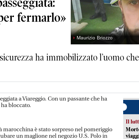
passeggiata:
per fermarlo»
◗
Maurizio Briozzo
 sicurezza ha immobilizzato l’uomo ch
ggiata a Viareggio. Con un passante che ha
o ha bloccato.
Il lut
tà marocchina è stato sorpreso nel pomeriggio
Morto
rubare un maglione nel negozio U.S. Polo in
viagg