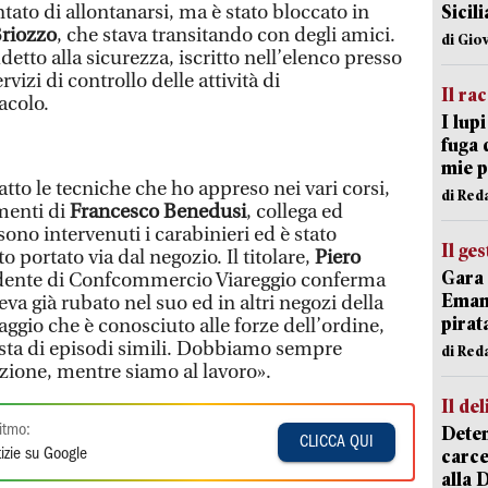
tato di allontanarsi, ma è stato bloccato in
Sicil
riozzo
, che stava transitando con degli amici.
di Gio
etto alla sicurezza, iscritto nell’elenco presso
rvizi di controllo delle attività di
Il ra
acolo.
I lup
fuga 
mie 
atto le tecniche che ho appreso nei vari corsi,
di Red
menti di
Francesco Benedusi
, collega ed
sono intervenuti i carabinieri ed è stato
Il ge
o portato via dal negozio. Il titolare,
Piero
Gara 
esidente di Confcommercio Viareggio conferma
Emanu
va già rubato nel suo ed in altri negozi della
pirat
ggio che è conosciuto alle forze dell’ordine,
ista di episodi simili. Dobbiamo sempre
di Red
zione, mentre siamo al lavoro».
Il del
itmo:
Deten
CLICCA QUI
carce
izie su Google
alla 