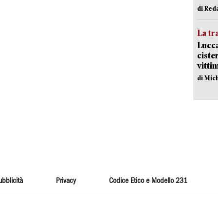
di Red
La tr
Lucca
ciste
vitti
di Mic
ubblicità
Privacy
Codice Etico e Modello 231