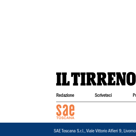
Redazione
Scriveteci
P
SAE Toscana S.r.l., Viale Vittorio Alfieri 9, Li