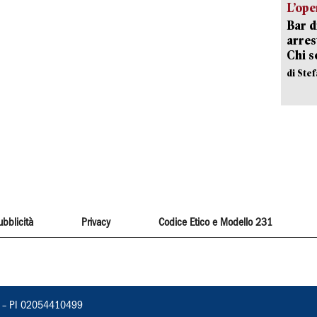
L’ope
Bar d
arrest
Chi 
di Ste
ubblicità
Privacy
Codice Etico e Modello 231
vorno – PI 02054410499