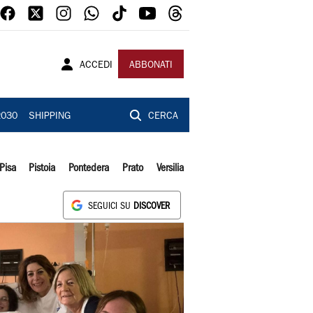
ACCEDI
ABBONATI
2030
SHIPPING
CERCA
Pisa
Pistoia
Pontedera
Prato
Versilia
SEGUICI SU
DISCOVER