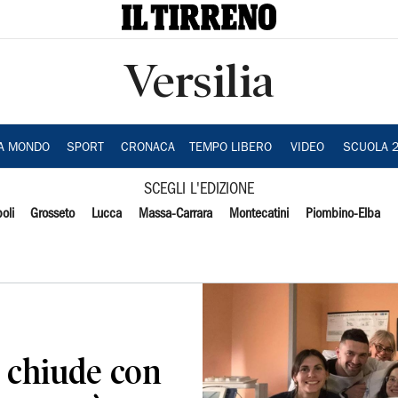
Versilia
IA MONDO
SPORT
CRONACA
TEMPO LIBERO
VIDEO
SCUOLA 
SCEGLI L'EDIZIONE
oli
Grosseto
Lucca
Massa-Carrara
Montecatini
Piombino-Elba
si chiude con