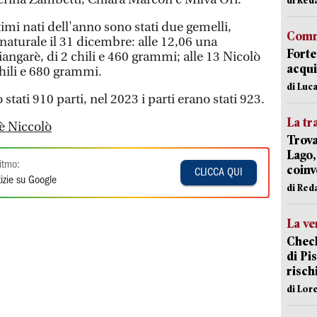
ltimi nati dell'anno sono stati due gemelli,
Comm
 naturale il 31 dicembre: alle 12,06 una
Forte
garè, di 2 chili e 460 grammi; alle 13 Nicolò
acqui
hili e 680 grammi.
di Luca
 stati 910 parti, nel 2023 i parti erano stati 923.
La tr
 è Niccolò
Trova
Lago,
itmo:
coinv
CLICCA QUI
izie su Google
di Red
La ve
Check
di Pis
risch
di Lor