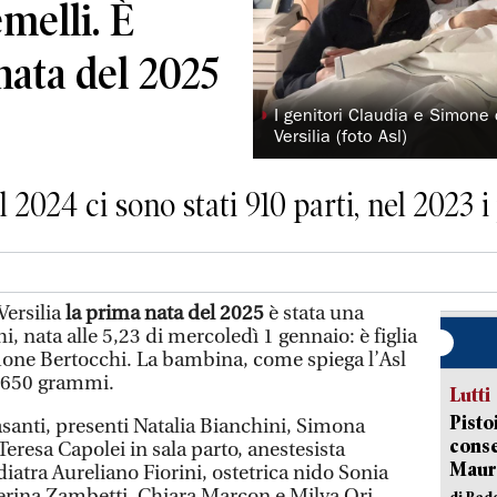
emelli. È
nata del 2025
◗
I genitori Claudia e Simone 
Versilia (foto Asl)
l 2024 ci sono stati 910 parti, nel 2023 i
ersilia
la prima nata del 2025
è stata una
 nata alle 5,23 di mercoledì 1 gennaio: è figlia
mone Bertocchi. La bambina, come spiega l’Asl
e 650 grammi.
Lutti
Pisto
asanti, presenti Natalia Bianchini, Simona
conse
eresa Capolei in sala parto, anestesista
Mauro
iatra Aureliano Fiorini, ostetrica nido Sonia
erina Zambetti, Chiara Marcon e Milva Ori.
di Red