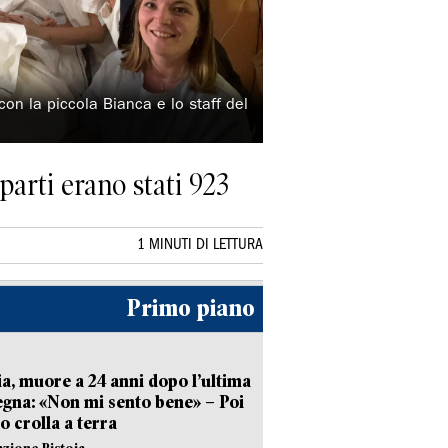
con la piccola Bianca e lo staff del
 parti erano stati 923
1 MINUTI DI LETTURA
Primo piano
ia, muore a 24 anni dopo l’ultima
gna: «Non mi sento bene» – Poi
 crolla a terra
azione Pistoia