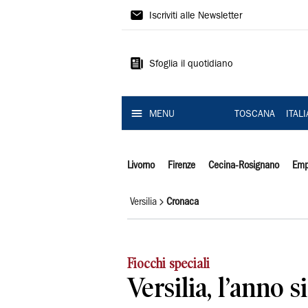
Il
Iscriviti alle Newsletter
Tirreno
Sfoglia il quotidiano
MENU
TOSCANA
ITAL
Livorno
Firenze
Cecina-Rosignano
Emp
Versilia
Cronaca
Fiocchi speciali
Versilia, l’anno 