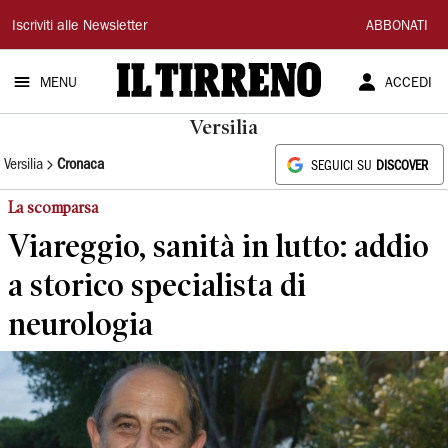
Il
Iscriviti alle Newsletter
ABBONATI
Tirreno
MENU
ACCEDI
Versilia
Versilia
Cronaca
SEGUICI SU
DISCOVER
La scomparsa
Viareggio, sanità in lutto: addio
a storico specialista di
neurologia