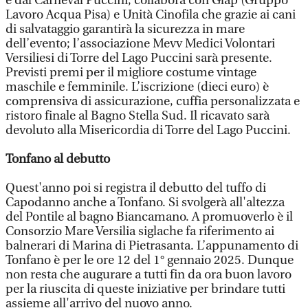
e dal Carneval Puccini; collabora con Glap (Gruppo
Lavoro Acqua Pisa) e Unità Cinofila che grazie ai cani
di salvataggio garantirà la sicurezza in mare
dell’evento; l’associazione Mevv Medici Volontari
Versiliesi di Torre del Lago Puccini sarà presente.
Previsti premi per il migliore costume vintage
maschile e femminile. L’iscrizione (dieci euro) è
comprensiva di assicurazione, cuffia personalizzata e
ristoro finale al Bagno Stella Sud. Il ricavato sarà
devoluto alla Misericordia di Torre del Lago Puccini.
Tonfano al debutto
Quest'anno poi si registra il debutto del tuffo di
Capodanno anche a Tonfano. Si svolgerà all'altezza
del Pontile al bagno Biancamano. A promuoverlo è il
Consorzio Mare Versilia siglache fa riferimento ai
balnerari di Marina di Pietrasanta. L’appunamento di
Tonfano è per le ore 12 del 1° gennaio 2025. Dunque
non resta che augurare a tutti fin da ora buon lavoro
per la riuscita di queste iniziative per brindare tutti
assieme all'arrivo del nuovo anno.