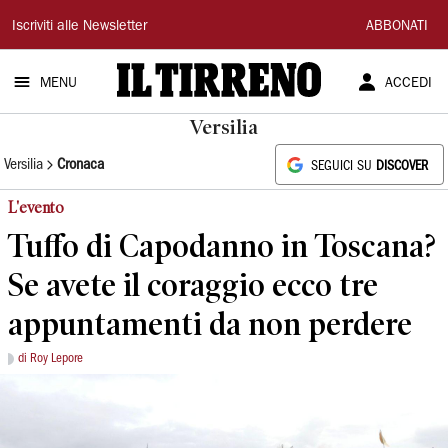
Il
Iscriviti alle Newsletter
ABBONATI
Tirreno
MENU
ACCEDI
Versilia
Versilia
Cronaca
SEGUICI SU
DISCOVER
L'evento
Tuffo di Capodanno in Toscana?
Se avete il coraggio ecco tre
appuntamenti da non perdere
di Roy Lepore