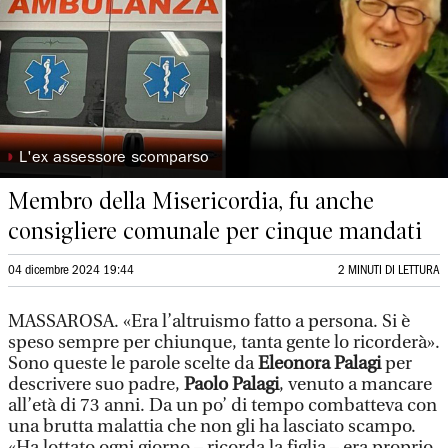
◗
L'ex assessore scomparso
Membro della Misericordia, fu anche
consigliere comunale per cinque mandati
04 dicembre 2024 19:44
2 MINUTI DI LETTURA
MASSAROSA. «Era l’altruismo fatto a persona. Si è
speso sempre per chiunque, tanta gente lo ricorderà».
Sono queste le parole scelte da
Eleonora Palagi
per
descrivere suo padre,
Paolo Palagi
, venuto a mancare
all’età di 73 anni. Da un po’ di tempo combatteva con
una brutta malattia che non gli ha lasciato scampo.
«Ha lottato ogni giorno – ricorda la figlia – era proprio