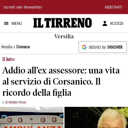
Il
Iscriviti alle Newsletter
ABBONATI
Tirreno
MENU
ACCEDI
Versilia
Versilia
Cronaca
SEGUICI SU
DISCOVER
Il lutto
Addio all’ex assessore: una vita
al servizio di Corsanico. Il
ricordo della figlia
di Matteo Rossi