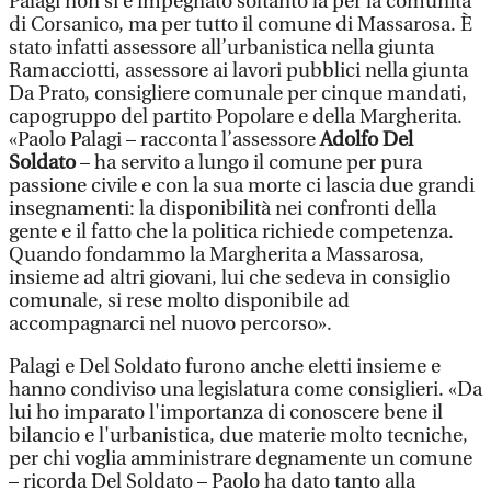
Palagi non si è impegnato soltanto la per la comunità
di Corsanico, ma per tutto il comune di Massarosa. È
stato infatti assessore all’urbanistica nella giunta
Ramacciotti, assessore ai lavori pubblici nella giunta
Da Prato, consigliere comunale per cinque mandati,
capogruppo del partito Popolare e della Margherita.
«Paolo Palagi – racconta l’assessore
Adolfo Del
Soldato
– ha servito a lungo il comune per pura
passione civile e con la sua morte ci lascia due grandi
insegnamenti: la disponibilità nei confronti della
gente e il fatto che la politica richiede competenza.
Quando fondammo la Margherita a Massarosa,
insieme ad altri giovani, lui che sedeva in consiglio
comunale, si rese molto disponibile ad
accompagnarci nel nuovo percorso».
Palagi e Del Soldato furono anche eletti insieme e
hanno condiviso una legislatura come consiglieri. «Da
lui ho imparato l'importanza di conoscere bene il
bilancio e l'urbanistica, due materie molto tecniche,
per chi voglia amministrare degnamente un comune
– ricorda Del Soldato – Paolo ha dato tanto alla