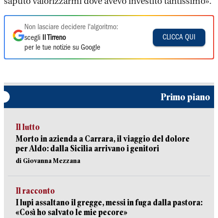
saputo valorizzarmi dove avevo investito tantissimo».
Non lasciare decidere l'algoritmo:
CLICCA QUI
scegli
Il Tirreno
per le tue notizie su Google
Primo piano
Il lutto
Morto in azienda a Carrara, il viaggio del dolore
per Aldo: dalla Sicilia arrivano i genitori
di Giovanna Mezzana
Il racconto
I lupi assaltano il gregge, messi in fuga dalla pastora:
«Così ho salvato le mie pecore»