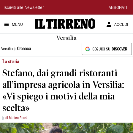
Il
Iscriviti alle Newsletter
ABBONATI
Tirreno
MENU
ACCEDI
Versilia
Versilia
Cronaca
SEGUICI SU
DISCOVER
La storia
Stefano, dai grandi ristoranti
all’impresa agricola in Versilia:
«Vi spiego i motivi della mia
scelta»
di Matteo Rossi