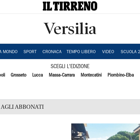
Versilia
IA MONDO
SPORT
CRONACA
TEMPO LIBERO
VIDEO
SCUOLA 
SCEGLI L'EDIZIONE
oli
Grosseto
Lucca
Massa-Carrara
Montecatini
Piombino-Elba
AGLI ABBONATI