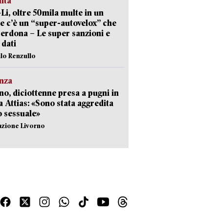
lità
-Li, oltre 50mila multe in un
e c’è un “super-autovelox” che
erdona – Le super sanzioni e
i dati
ilo Renzullo
nza
no, diciottenne presa a pugni in
a Attias: «Sono stata aggredita
 sessuale»
azione Livorno