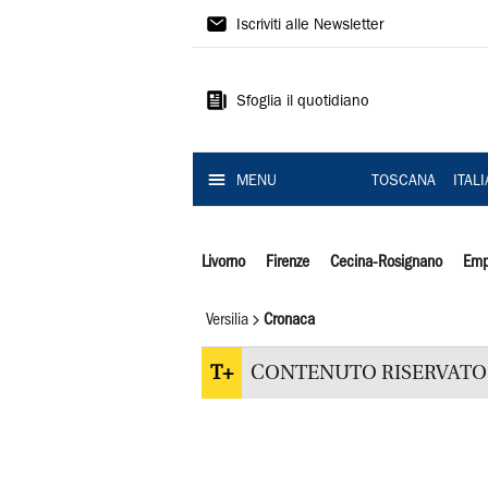
Il
Iscriviti alle Newsletter
Tirreno
Sfoglia il quotidiano
MENU
TOSCANA
ITAL
Livorno
Firenze
Cecina-Rosignano
Emp
Versilia
Cronaca
T+
CONTENUTO RISERVATO 