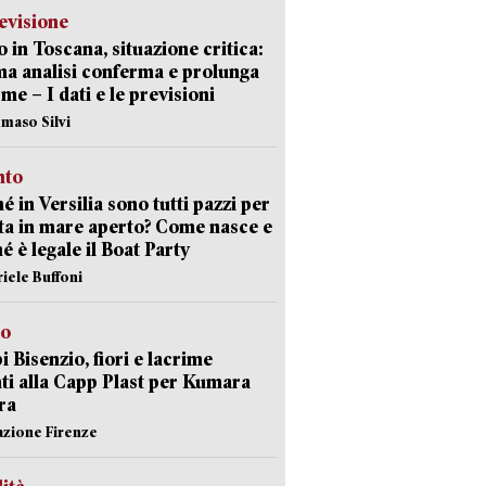
evisione
 in Toscana, situazione critica:
ima analisi conferma e prolunga
rme – I dati e le previsioni
maso Silvi
nto
é in Versilia sono tutti pazzi per
sta in mare aperto? Come nasce e
é è legale il Boat Party
riele Buffoni
to
 Bisenzio, fiori e lacrime
ti alla Capp Plast per Kumara
ra
azione Firenze