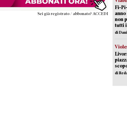
Viabi
Fi-Pi
anno 
Sei già registrato / abbonato? ACCEDI
non p
tutti 
di Dan
Viole
Livor
piazz
scopo
di Red