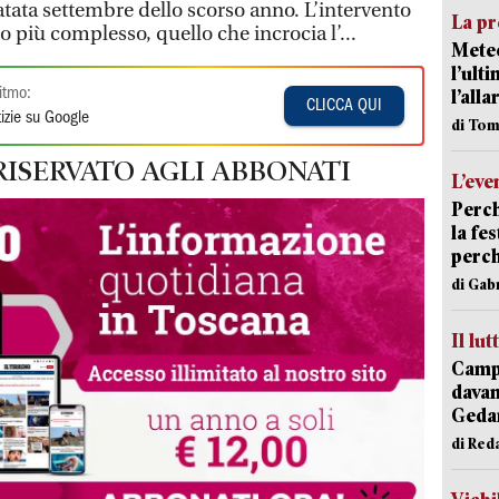
atata settembre dello scorso anno. L’intervento
La pr
tto più complesso, quello che incrocia l’...
Meteo
l’ult
itmo:
l’alla
CLICCA QUI
izie su Google
di Tom
RISERVATO AGLI ABBONATI
L’eve
Perch
la fe
perch
di Gab
Il lut
Campi
davan
Geda
di Red