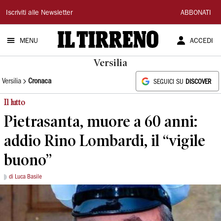
Il
Iscriviti alle Newsletter
ABBONATI
Tirreno
MENU
ACCEDI
Versilia
Versilia
Cronaca
SEGUICI SU
DISCOVER
Il lutto
Pietrasanta, muore a 60 anni:
addio Rino Lombardi, il “vigile
buono”
di Luca Basile